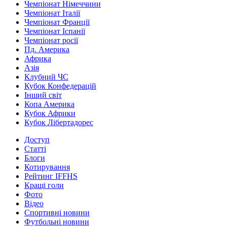
Чемпіонат Німеччини
Чемпіонат Італії
Чемпіонат Франції
Чемпіонат Іспанії
Чемпіонат росії
Пд. Америка
Африка
Азія
Клубний ЧС
Кубок Конфедерацій
Інший світ
Копа Америка
Кубок Африки
Кубок Лібертадорес
Доступ
Статті
Блоги
Котирування
Рейтинг IFFHS
Кращі голи
Фото
Відео
Спортивні новини
Футбольні новини