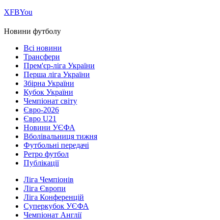
Х
FB
You
Новини футболу
Всі новини
Трансфери
Прем'єр-ліга України
Перша ліга України
Збірна України
Кубок України
Чемпіонат світу
Євро-2026
Євро U21
Новини УЄФА
Вболівальниця тижня
Футбольні передачі
Ретро футбол
Публікації
Ліга Чемпіонів
Ліга Європи
Ліга Конференцій
Суперкубок УЄФА
Чемпіонат Англії