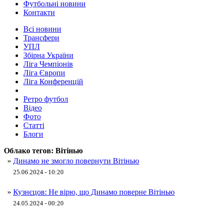
Футбольні новини
Контакти
Всі новини
Трансфери
УПЛ
Збірна України
Ліга Чемпіонів
Ліга Європи
Ліга Конференцій
Ретро футбол
Відео
Фото
Статті
Блоги
Облако тегов:
Вітінью
»
Динамо не змогло повернути Вітінью
25.06.2024 - 10:20
»
Кузнєцов: Не вірю, що Динамо поверне Вітінью
24.05.2024 - 00:20