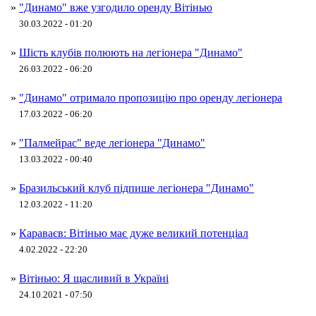
»
"Динамо" вже узгодило оренду Вітінью
30.03.2022 - 01:20
»
Шість клубів полюють на легіонера "Динамо"
26.03.2022 - 06:20
»
"Динамо" отримало пропозицію про оренду легіонера
17.03.2022 - 06:20
»
"Палмейрас" веде легіонера "Динамо"
13.03.2022 - 00:40
»
Бразильський клуб підпише легіонера "Динамо"
12.03.2022 - 11:20
»
Караваєв: Вітінью має дуже великий потенціал
4.02.2022 - 22:20
»
Вітінью: Я щасливий в Україні
24.10.2021 - 07:50