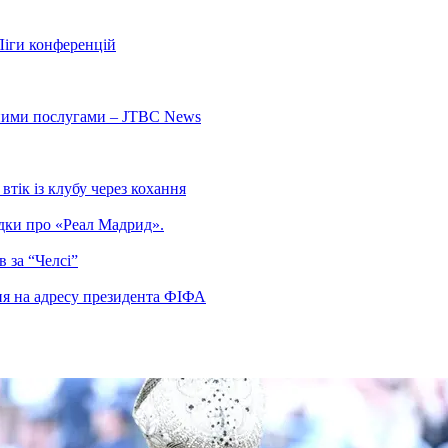
Ліги конференцій
ьними послугами – JTBC News
тік із клубу через кохання
гадки про «Реал Мадрид».
 за “Челсі”
ня на адресу президента ФІФА