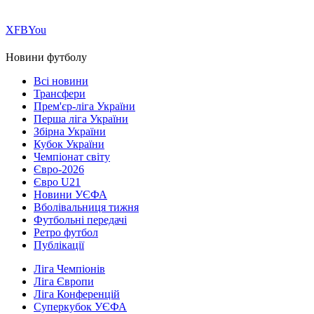
Х
FB
You
Новини футболу
Всі новини
Трансфери
Прем'єр-ліга України
Перша ліга України
Збірна України
Кубок України
Чемпіонат світу
Євро-2026
Євро U21
Новини УЄФА
Вболівальниця тижня
Футбольні передачі
Ретро футбол
Публікації
Ліга Чемпіонів
Ліга Європи
Ліга Конференцій
Суперкубок УЄФА