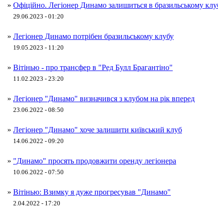
»
Офіційно. Легіонер Динамо залишиться в бразильському клу
29.06.2023 - 01:20
»
Легіонер Динамо потрібен бразильському клубу
19.05.2023 - 11:20
»
Вітінью - про трансфер в "Ред Булл Брагантіно"
11.02.2023 - 23:20
»
Легіонер "Динамо" визначився з клубом на рік вперед
23.06.2022 - 08:50
»
Легіонер "Динамо" хоче залишити київський клуб
14.06.2022 - 09:20
»
"Динамо" просять продовжити оренду легіонера
10.06.2022 - 07:50
»
Вітінью: Взимку я дуже прогресував "Динамо"
2.04.2022 - 17:20