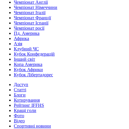
Чемпіонат Англії
Чемпіонат Німеччини
Чемпіонат Італії
Чемпіонат Франції
Чемпіонат Іспанії
Чемпіонат росії
Пд. Америка
Африка
Азія
Клубний ЧС
Кубок Конфедерацій
Інший світ
Копа Америка
Кубок Африки
Кубок Лібертадорес
Доступ
Статті
Блоги
Котирування
Рейтинг IFFHS
Кращі голи
Фото
Відео
Спортивні новини