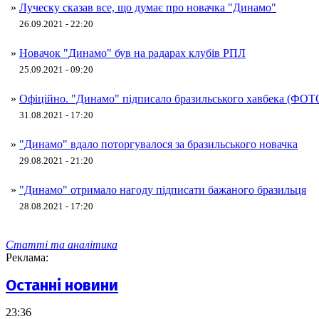
»
Луческу сказав все, що думає про новачка "Динамо"
26.09.2021 - 22:20
»
Новачок "Динамо" був на радарах клубів РПЛ
25.09.2021 - 09:20
»
Офіційно. "Динамо" підписало бразильського хавбека (ФОТ
31.08.2021 - 17:20
»
"Динамо" вдало поторгувалося за бразильського новачка
29.08.2021 - 21:20
»
"Динамо" отримало нагоду підписати бажаного бразильця
28.08.2021 - 17:20
Статті та аналітика
Реклама:
Останні новини
23:36