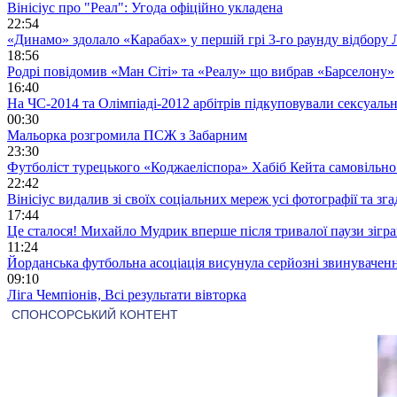
Вінісіус про "Реал": Угода офіційно укладена
22:54
«Динамо» здолало «Карабах» у першій грі 3-го раунду відбору 
18:56
Родрі повідомив «Ман Сіті» та «Реалу» що вибрав «Барселону»
16:40
На ЧС-2014 та Олімпіаді-2012 арбітрів підкуповували сексуал
00:30
Мальорка розгромила ПСЖ з Забарним
23:30
Футболіст турецького «Коджаеліспора» Хабіб Кейта самовільно в
22:42
Вінісіус видалив зі своїх соціальних мереж усі фотографії та з
17:44
Це сталося! Михайло Мудрик вперше після тривалої паузи зіграв
11:24
Йорданська футбольна асоціація висунула серйозні звинувачен
09:10
Ліга Чемпіонів, Всі результати вівторка