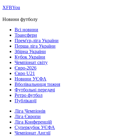
Х
FB
You
Новини футболу
Всі новини
Трансфери
Прем'єр-ліга України
Перша ліга України
Збірна України
Кубок України
Чемпіонат світу
Євро-2026
Євро U21
Новини УЄФА
Вболівальниця тижня
Футбольні передачі
Ретро футбол
Публікації
Ліга Чемпіонів
Ліга Європи
Ліга Конференцій
Суперкубок УЄФА
Чемпіонат Англії