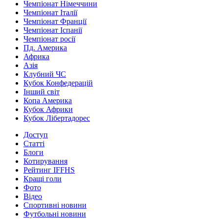
Чемпіонат Німеччини
Чемпіонат Італії
Чемпіонат Франції
Чемпіонат Іспанії
Чемпіонат росії
Пд. Америка
Африка
Азія
Клубний ЧС
Кубок Конфедерацій
Інший світ
Копа Америка
Кубок Африки
Кубок Лібертадорес
Доступ
Статті
Блоги
Котирування
Рейтинг IFFHS
Кращі голи
Фото
Відео
Спортивні новини
Футбольні новини