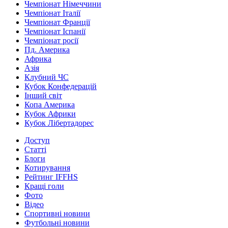
Чемпіонат Німеччини
Чемпіонат Італії
Чемпіонат Франції
Чемпіонат Іспанії
Чемпіонат росії
Пд. Америка
Африка
Азія
Клубний ЧС
Кубок Конфедерацій
Інший світ
Копа Америка
Кубок Африки
Кубок Лібертадорес
Доступ
Статті
Блоги
Котирування
Рейтинг IFFHS
Кращі голи
Фото
Відео
Спортивні новини
Футбольні новини