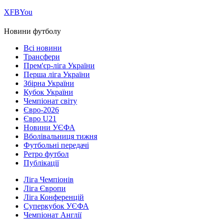
Х
FB
You
Новини футболу
Всі новини
Трансфери
Прем'єр-ліга України
Перша ліга України
Збірна України
Кубок України
Чемпіонат світу
Євро-2026
Євро U21
Новини УЄФА
Вболівальниця тижня
Футбольні передачі
Ретро футбол
Публікації
Ліга Чемпіонів
Ліга Європи
Ліга Конференцій
Суперкубок УЄФА
Чемпіонат Англії