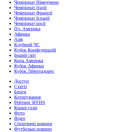
Чемпіонат Німеччини
Чемпіонат Італії
Чемпіонат Франції
Чемпіонат Іспанії
Чемпіонат росії
Пд. Америка
Африка
Азія
Клубний ЧС
Кубок Конфедерацій
Інший світ
Копа Америка
Кубок Африки
Кубок Лібертадорес
Доступ
Статті
Блоги
Котирування
Рейтинг IFFHS
Кращі голи
Фото
Відео
Спортивні новини
Футбольні новини