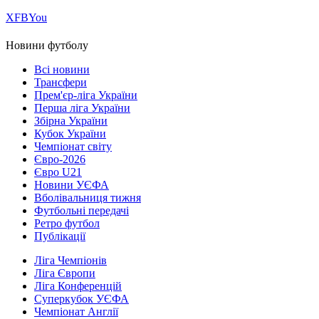
Х
FB
You
Новини футболу
Всі новини
Трансфери
Прем'єр-ліга України
Перша ліга України
Збірна України
Кубок України
Чемпіонат світу
Євро-2026
Євро U21
Новини УЄФА
Вболівальниця тижня
Футбольні передачі
Ретро футбол
Публікації
Ліга Чемпіонів
Ліга Європи
Ліга Конференцій
Суперкубок УЄФА
Чемпіонат Англії