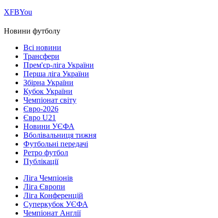
Х
FB
You
Новини футболу
Всі новини
Трансфери
Прем'єр-ліга України
Перша ліга України
Збірна України
Кубок України
Чемпіонат світу
Євро-2026
Євро U21
Новини УЄФА
Вболівальниця тижня
Футбольні передачі
Ретро футбол
Публікації
Ліга Чемпіонів
Ліга Європи
Ліга Конференцій
Суперкубок УЄФА
Чемпіонат Англії