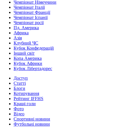
Чемпіонат Німеччини
Чемпіонат Італії
Чемпіонат Франції
Чемпіонат Іспанії
Чемпіонат росії
Пд. Америка
Африка
Азія
Клубний ЧС
Кубок Конфедерацій
Інший світ
Копа Америка
Кубок Африки
Кубок Лібертадорес
Доступ
Статті
Блоги
Котирування
Рейтинг IFFHS
Кращі голи
Фото
Відео
Спортивні новини
Футбольні новини