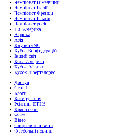
Чемпіонат Німеччини
Чемпіонат Італії
Чемпіонат Франції
Чемпіонат Іспанії
Чемпіонат росії
Пд. Америка
Африка
Азія
Клубний ЧС
Кубок Конфедерацій
Інший світ
Копа Америка
Кубок Африки
Кубок Лібертадорес
Доступ
Статті
Блоги
Котирування
Рейтинг IFFHS
Кращі голи
Фото
Відео
Спортивні новини
Футбольні новини