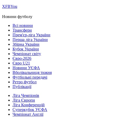
Х
FB
You
Новини футболу
Всі новини
Трансфери
Прем'єр-ліга України
Перша ліга України
Збірна України
Кубок України
Чемпіонат світу
Євро-2026
Євро U21
Новини УЄФА
Вболівальниця тижня
Футбольні передачі
Ретро футбол
Публікації
Ліга Чемпіонів
Ліга Європи
Ліга Конференцій
Суперкубок УЄФА
Чемпіонат Англії