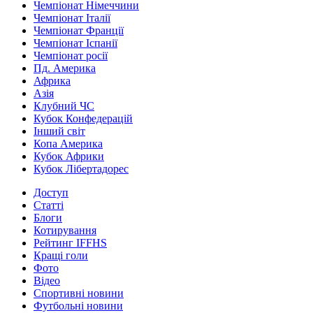
Чемпіонат Німеччини
Чемпіонат Італії
Чемпіонат Франції
Чемпіонат Іспанії
Чемпіонат росії
Пд. Америка
Африка
Азія
Клубний ЧС
Кубок Конфедерацій
Інший світ
Копа Америка
Кубок Африки
Кубок Лібертадорес
Доступ
Статті
Блоги
Котирування
Рейтинг IFFHS
Кращі голи
Фото
Відео
Спортивні новини
Футбольні новини