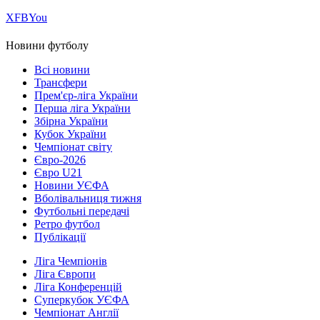
Х
FB
You
Новини футболу
Всі новини
Трансфери
Прем'єр-ліга України
Перша ліга України
Збірна України
Кубок України
Чемпіонат світу
Євро-2026
Євро U21
Новини УЄФА
Вболівальниця тижня
Футбольні передачі
Ретро футбол
Публікації
Ліга Чемпіонів
Ліга Європи
Ліга Конференцій
Суперкубок УЄФА
Чемпіонат Англії