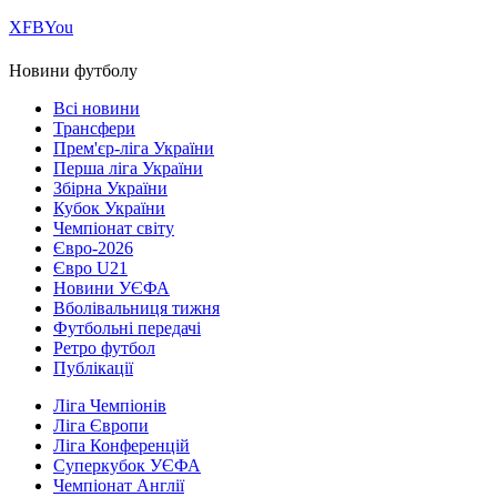
Х
FB
You
Новини футболу
Всі новини
Трансфери
Прем'єр-ліга України
Перша ліга України
Збірна України
Кубок України
Чемпіонат світу
Євро-2026
Євро U21
Новини УЄФА
Вболівальниця тижня
Футбольні передачі
Ретро футбол
Публікації
Ліга Чемпіонів
Ліга Європи
Ліга Конференцій
Суперкубок УЄФА
Чемпіонат Англії