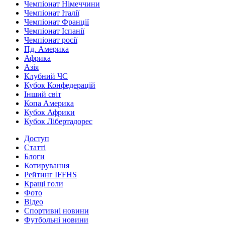
Чемпіонат Німеччини
Чемпіонат Італії
Чемпіонат Франції
Чемпіонат Іспанії
Чемпіонат росії
Пд. Америка
Африка
Азія
Клубний ЧС
Кубок Конфедерацій
Інший світ
Копа Америка
Кубок Африки
Кубок Лібертадорес
Доступ
Статті
Блоги
Котирування
Рейтинг IFFHS
Кращі голи
Фото
Відео
Спортивні новини
Футбольні новини