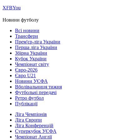
Х
FB
You
Новини футболу
Всі новини
Трансфери
Прем'єр-ліга України
Перша ліга України
Збірна України
Кубок України
Чемпіонат світу
Євро-2026
Євро U21
Новини УЄФА
Вболівальниця тижня
Футбольні передачі
Ретро футбол
Публікації
Ліга Чемпіонів
Ліга Європи
Ліга Конференцій
Суперкубок УЄФА
Чемпіонат Англії