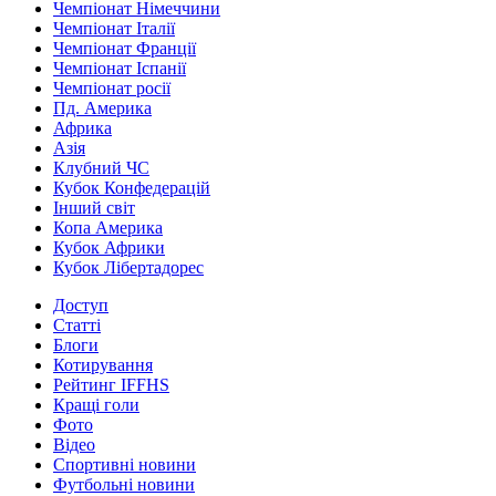
Чемпіонат Німеччини
Чемпіонат Італії
Чемпіонат Франції
Чемпіонат Іспанії
Чемпіонат росії
Пд. Америка
Африка
Азія
Клубний ЧС
Кубок Конфедерацій
Інший світ
Копа Америка
Кубок Африки
Кубок Лібертадорес
Доступ
Статті
Блоги
Котирування
Рейтинг IFFHS
Кращі голи
Фото
Відео
Спортивні новини
Футбольні новини