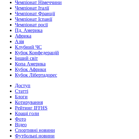
Чемпіонат Німеччини
Чемпіонат Італії
Чемпіонат Франції
Чемпіонат Іспанії
Чемпіонат росії
Пд. Америка
Африка
Азія
Клубний ЧС
Кубок Конфедерацій
Інший світ
Копа Америка
Кубок Африки
Кубок Лібертадорес
Доступ
Статті
Блоги
Котирування
Рейтинг IFFHS
Кращі голи
Фото
Відео
Спортивні новини
Футбольні новини