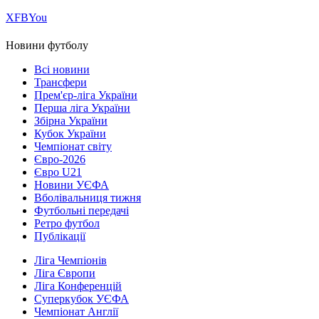
Х
FB
You
Новини футболу
Всі новини
Трансфери
Прем'єр-ліга України
Перша ліга України
Збірна України
Кубок України
Чемпіонат світу
Євро-2026
Євро U21
Новини УЄФА
Вболівальниця тижня
Футбольні передачі
Ретро футбол
Публікації
Ліга Чемпіонів
Ліга Європи
Ліга Конференцій
Суперкубок УЄФА
Чемпіонат Англії