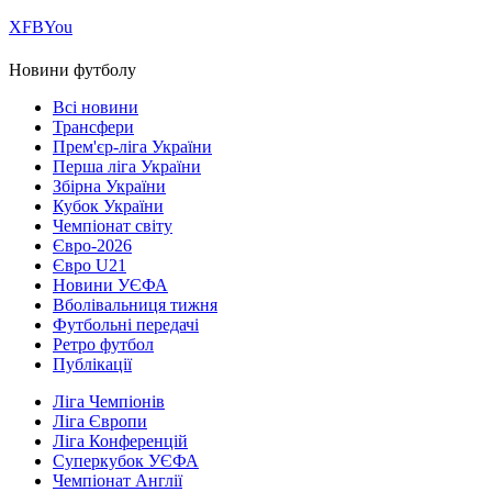
Х
FB
You
Новини футболу
Всі новини
Трансфери
Прем'єр-ліга України
Перша ліга України
Збірна України
Кубок України
Чемпіонат світу
Євро-2026
Євро U21
Новини УЄФА
Вболівальниця тижня
Футбольні передачі
Ретро футбол
Публікації
Ліга Чемпіонів
Ліга Європи
Ліга Конференцій
Суперкубок УЄФА
Чемпіонат Англії