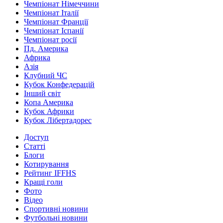
Чемпіонат Німеччини
Чемпіонат Італії
Чемпіонат Франції
Чемпіонат Іспанії
Чемпіонат росії
Пд. Америка
Африка
Азія
Клубний ЧС
Кубок Конфедерацій
Інший світ
Копа Америка
Кубок Африки
Кубок Лібертадорес
Доступ
Статті
Блоги
Котирування
Рейтинг IFFHS
Кращі голи
Фото
Відео
Спортивні новини
Футбольні новини