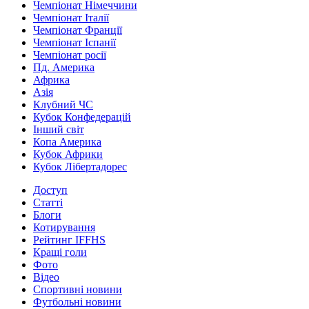
Чемпіонат Німеччини
Чемпіонат Італії
Чемпіонат Франції
Чемпіонат Іспанії
Чемпіонат росії
Пд. Америка
Африка
Азія
Клубний ЧС
Кубок Конфедерацій
Інший світ
Копа Америка
Кубок Африки
Кубок Лібертадорес
Доступ
Статті
Блоги
Котирування
Рейтинг IFFHS
Кращі голи
Фото
Відео
Спортивні новини
Футбольні новини