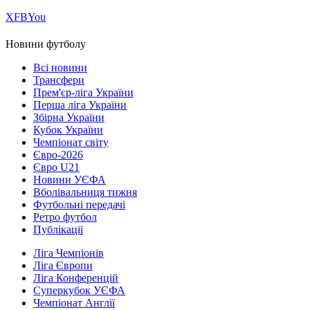
Х
FB
You
Новини футболу
Всі новини
Трансфери
Прем'єр-ліга України
Перша ліга України
Збірна України
Кубок України
Чемпіонат світу
Євро-2026
Євро U21
Новини УЄФА
Вболівальниця тижня
Футбольні передачі
Ретро футбол
Публікації
Ліга Чемпіонів
Ліга Європи
Ліга Конференцій
Суперкубок УЄФА
Чемпіонат Англії