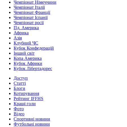
Чемпіонат Німеччини
Чемпіонат Італії
Чемпіонат Франції
Чемпіонат Іспанії
Чемпіонат росії
Пд. Америка
Африка
Азія
Клубний ЧС
Кубок Конфедерацій
Інший світ
Копа Америка
Кубок Африки
Кубок Лібертадорес
Доступ
Статті
Блоги
Котирування
Рейтинг IFFHS
Кращі голи
Фото
Відео
Спортивні новини
Футбольні новини