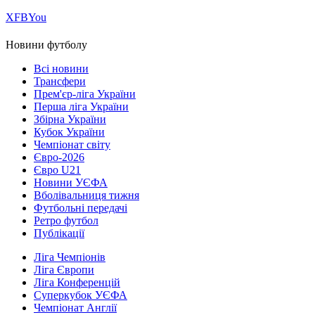
Х
FB
You
Новини футболу
Всі новини
Трансфери
Прем'єр-ліга України
Перша ліга України
Збірна України
Кубок України
Чемпіонат світу
Євро-2026
Євро U21
Новини УЄФА
Вболівальниця тижня
Футбольні передачі
Ретро футбол
Публікації
Ліга Чемпіонів
Ліга Європи
Ліга Конференцій
Суперкубок УЄФА
Чемпіонат Англії