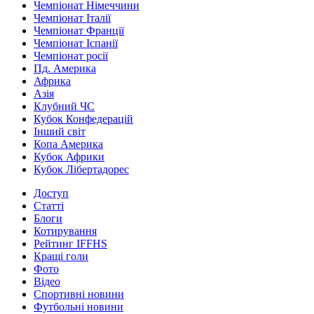
Чемпіонат Німеччини
Чемпіонат Італії
Чемпіонат Франції
Чемпіонат Іспанії
Чемпіонат росії
Пд. Америка
Африка
Азія
Клубний ЧС
Кубок Конфедерацій
Інший світ
Копа Америка
Кубок Африки
Кубок Лібертадорес
Доступ
Статті
Блоги
Котирування
Рейтинг IFFHS
Кращі голи
Фото
Відео
Спортивні новини
Футбольні новини