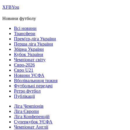
Х
FB
You
Новини футболу
Всі новини
Трансфери
Прем'єр-ліга України
Перша ліга України
Збірна України
Кубок України
Чемпіонат світу
Євро-2026
Євро U21
Новини УЄФА
Вболівальниця тижня
Футбольні передачі
Ретро футбол
Публікації
Ліга Чемпіонів
Ліга Європи
Ліга Конференцій
Суперкубок УЄФА
Чемпіонат Англії