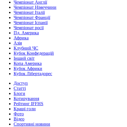
Чемпіонат Англії
Чемпіонат Німеччини
Чемпіонат Італії
Чемпіонат Франції
Чемпіонат Іспанії
Чемпіонат росії
Пд. Америка
Африка
Азія
Клубний ЧС
Кубок Конфедерацій
Інший світ
Копа Америка
Кубок Африки
Кубок Лібертадорес
Доступ
Статті
Блоги
Котирування
Рейтинг IFFHS
Кращі голи
Фото
Відео
Спортивні новини