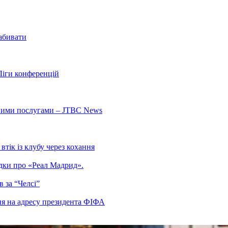
забивати
Ліги конференцій
ьними послугами – JTBC News
тік із клубу через кохання
гадки про «Реал Мадрид».
 за “Челсі”
ня на адресу президента ФІФА