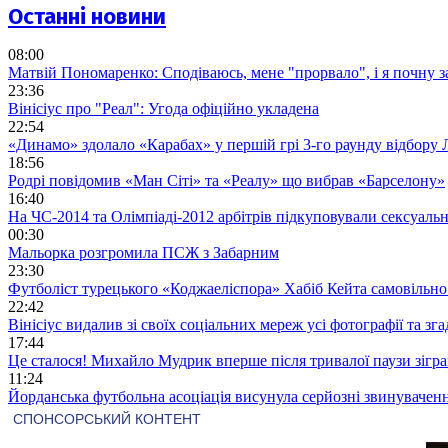
Останні новини
08:00
Матвій Пономаренко: Сподіваюсь, мене "прорвало", і я почну 
23:36
Вінісіус про "Реал": Угода офіційно укладена
22:54
«Динамо» здолало «Карабах» у першій грі 3-го раунду відбору 
18:56
Родрі повідомив «Ман Сіті» та «Реалу» що вибрав «Барселону»
16:40
На ЧС-2014 та Олімпіаді-2012 арбітрів підкуповували сексуал
00:30
Мальорка розгромила ПСЖ з Забарним
23:30
Футболіст турецького «Коджаеліспора» Хабіб Кейта самовільно в
22:42
Вінісіус видалив зі своїх соціальних мереж усі фотографії та з
17:44
Це сталося! Михайло Мудрик вперше після тривалої паузи зіграв
11:24
Йорданська футбольна асоціація висунула серйозні звинувачен