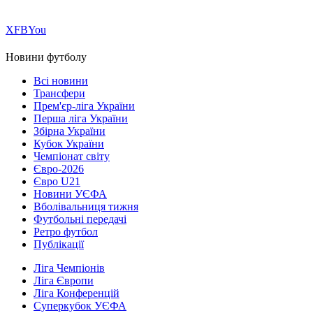
Х
FB
You
Новини футболу
Всі новини
Трансфери
Прем'єр-ліга України
Перша ліга України
Збірна України
Кубок України
Чемпіонат світу
Євро-2026
Євро U21
Новини УЄФА
Вболівальниця тижня
Футбольні передачі
Ретро футбол
Публікації
Ліга Чемпіонів
Ліга Європи
Ліга Конференцій
Суперкубок УЄФА