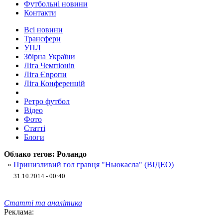
Футбольні новини
Контакти
Всі новини
Трансфери
УПЛ
Збірна України
Ліга Чемпіонів
Ліга Європи
Ліга Конференцій
Ретро футбол
Відео
Фото
Статті
Блоги
Облако тегов:
Роландо
»
Принизливий гол гравця "Ньюкасла" (ВІДЕО)
31.10.2014 - 00:40
Статті та аналітика
Реклама: