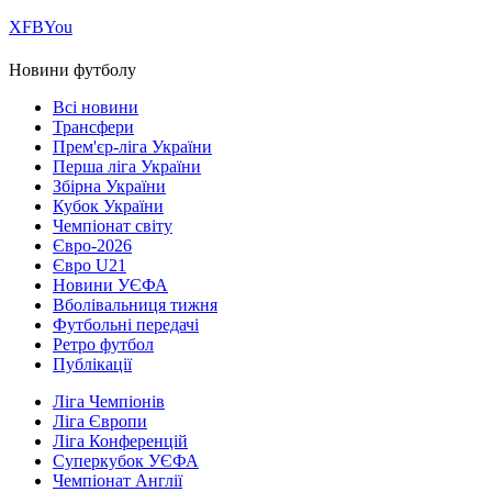
Х
FB
You
Новини футболу
Всі новини
Трансфери
Прем'єр-ліга України
Перша ліга України
Збірна України
Кубок України
Чемпіонат світу
Євро-2026
Євро U21
Новини УЄФА
Вболівальниця тижня
Футбольні передачі
Ретро футбол
Публікації
Ліга Чемпіонів
Ліга Європи
Ліга Конференцій
Суперкубок УЄФА
Чемпіонат Англії