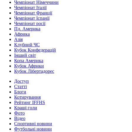
Чемпіонат Німеччини
Чемпіонат Італії
Чемпіонат Франції
Чемпіонат Іспанії
Чемпіонат росії
Пд. Америка
Африка
Азія
Клубний ЧС
Кубок Конфедерацій
Інший світ
Копа Америка
Кубок Африки
Кубок Лібертадорес
Доступ
Статті
Блоги
Котирування
Рейтинг IFFHS
Кращі голи
Фото
Відео
Спортивні новини
Футбольні новини