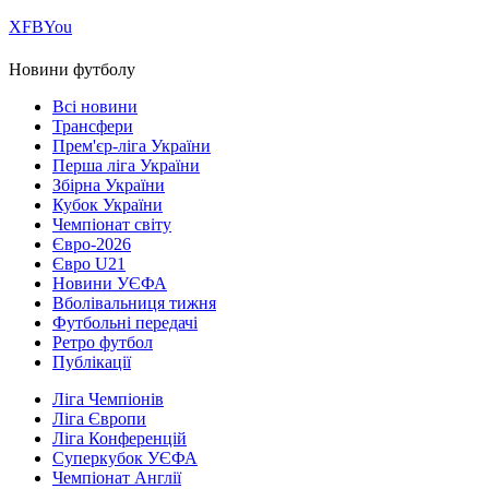
Х
FB
You
Новини футболу
Всі новини
Трансфери
Прем'єр-ліга України
Перша ліга України
Збірна України
Кубок України
Чемпіонат світу
Євро-2026
Євро U21
Новини УЄФА
Вболівальниця тижня
Футбольні передачі
Ретро футбол
Публікації
Ліга Чемпіонів
Ліга Європи
Ліга Конференцій
Суперкубок УЄФА
Чемпіонат Англії