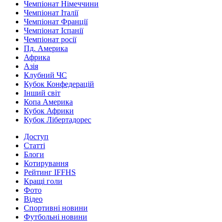
Чемпіонат Німеччини
Чемпіонат Італії
Чемпіонат Франції
Чемпіонат Іспанії
Чемпіонат росії
Пд. Америка
Африка
Азія
Клубний ЧС
Кубок Конфедерацій
Інший світ
Копа Америка
Кубок Африки
Кубок Лібертадорес
Доступ
Статті
Блоги
Котирування
Рейтинг IFFHS
Кращі голи
Фото
Відео
Спортивні новини
Футбольні новини