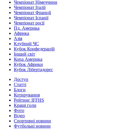
Чемпіонат Німеччини
Чемпіонат Італії
Чемпіонат Франції
Чемпіонат Іспанії
Чемпіонат росії
Пд. Америка
Африка
Азія
Клубний ЧС
Кубок Конфедерацій
Інший світ
Копа Америка
Кубок Африки
Кубок Лібертадорес
Доступ
Статті
Блоги
Котирування
Рейтинг IFFHS
Кращі голи
Фото
Відео
Спортивні новини
Футбольні новини