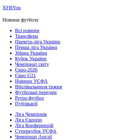
Х
FB
You
Новини футболу
Всі новини
Трансфери
Прем'єр-ліга України
Перша ліга України
Збірна України
Кубок України
Чемпіонат світу
Євро-2026
Євро U21
Новини УЄФА
Вболівальниця тижня
Футбольні передачі
Ретро футбол
Публікації
Ліга Чемпіонів
Ліга Європи
Ліга Конференцій
Суперкубок УЄФА
Чемпіонат Англії