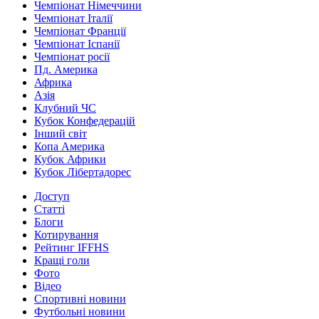
Чемпіонат Німеччини
Чемпіонат Італії
Чемпіонат Франції
Чемпіонат Іспанії
Чемпіонат росії
Пд. Америка
Африка
Азія
Клубний ЧС
Кубок Конфедерацій
Інший світ
Копа Америка
Кубок Африки
Кубок Лібертадорес
Доступ
Статті
Блоги
Котирування
Рейтинг IFFHS
Кращі голи
Фото
Відео
Спортивні новини
Футбольні новини