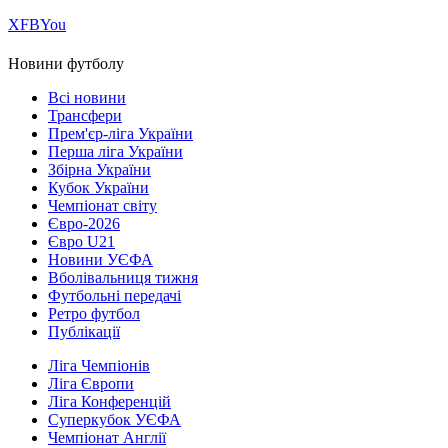
Х
FB
You
Новини футболу
Всі новини
Трансфери
Прем'єр-ліга України
Перша ліга України
Збірна України
Кубок України
Чемпіонат світу
Євро-2026
Євро U21
Новини УЄФА
Вболівальниця тижня
Футбольні передачі
Ретро футбол
Публікації
Ліга Чемпіонів
Ліга Європи
Ліга Конференцій
Суперкубок УЄФА
Чемпіонат Англії