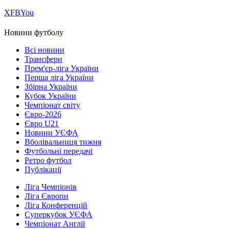
Х
FB
You
Новини футболу
Всі новини
Трансфери
Прем'єр-ліга України
Перша ліга України
Збірна України
Кубок України
Чемпіонат світу
Євро-2026
Євро U21
Новини УЄФА
Вболівальниця тижня
Футбольні передачі
Ретро футбол
Публікації
Ліга Чемпіонів
Ліга Європи
Ліга Конференцій
Суперкубок УЄФА
Чемпіонат Англії