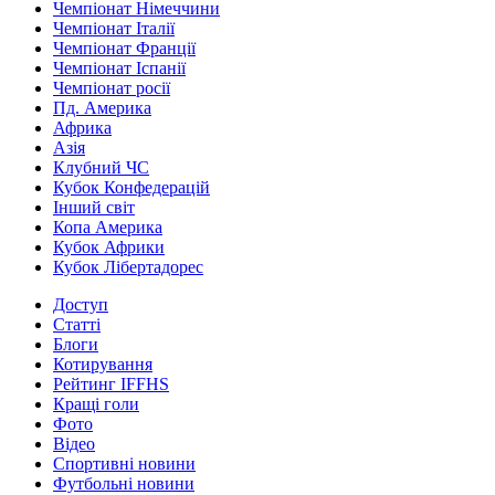
Чемпіонат Німеччини
Чемпіонат Італії
Чемпіонат Франції
Чемпіонат Іспанії
Чемпіонат росії
Пд. Америка
Африка
Азія
Клубний ЧС
Кубок Конфедерацій
Інший світ
Копа Америка
Кубок Африки
Кубок Лібертадорес
Доступ
Статті
Блоги
Котирування
Рейтинг IFFHS
Кращі голи
Фото
Відео
Спортивні новини
Футбольні новини