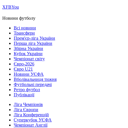
Х
FB
You
Новини футболу
Всі новини
Трансфери
Прем'єр-ліга України
Перша ліга України
Збірна України
Кубок України
Чемпіонат світу
Євро-2026
Євро U21
Новини УЄФА
Вболівальниця тижня
Футбольні передачі
Ретро футбол
Публікації
Ліга Чемпіонів
Ліга Європи
Ліга Конференцій
Суперкубок УЄФА
Чемпіонат Англії