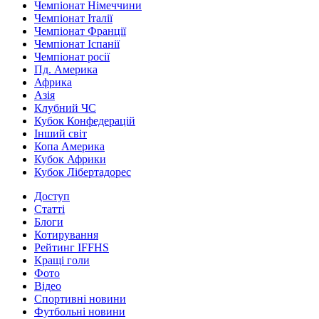
Чемпіонат Німеччини
Чемпіонат Італії
Чемпіонат Франції
Чемпіонат Іспанії
Чемпіонат росії
Пд. Америка
Африка
Азія
Клубний ЧС
Кубок Конфедерацій
Інший світ
Копа Америка
Кубок Африки
Кубок Лібертадорес
Доступ
Статті
Блоги
Котирування
Рейтинг IFFHS
Кращі голи
Фото
Відео
Спортивні новини
Футбольні новини