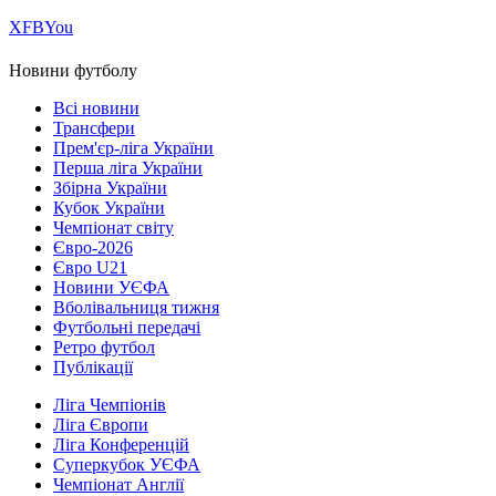
Х
FB
You
Новини футболу
Всі новини
Трансфери
Прем'єр-ліга України
Перша ліга України
Збірна України
Кубок України
Чемпіонат світу
Євро-2026
Євро U21
Новини УЄФА
Вболівальниця тижня
Футбольні передачі
Ретро футбол
Публікації
Ліга Чемпіонів
Ліга Європи
Ліга Конференцій
Суперкубок УЄФА
Чемпіонат Англії