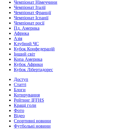
Чемпіонат Німеччини
Чемпіонат Італії
Чемпіонат Франції
Чемпіонат Іспанії
Чемпіонат росії
Пд. Америка
Африка
Азія
Клубний ЧС
Кубок Конфедерацій
Інший світ
Копа Америка
Кубок Африки
Кубок Лібертадорес
Доступ
Статті
Блоги
Котирування
Рейтинг IFFHS
Кращі голи
Фото
Відео
Спортивні новини
Футбольні новини