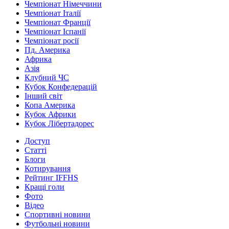
Чемпіонат Німеччини
Чемпіонат Італії
Чемпіонат Франції
Чемпіонат Іспанії
Чемпіонат росії
Пд. Америка
Африка
Азія
Клубний ЧС
Кубок Конфедерацій
Інший світ
Копа Америка
Кубок Африки
Кубок Лібертадорес
Доступ
Статті
Блоги
Котирування
Рейтинг IFFHS
Кращі голи
Фото
Відео
Спортивні новини
Футбольні новини