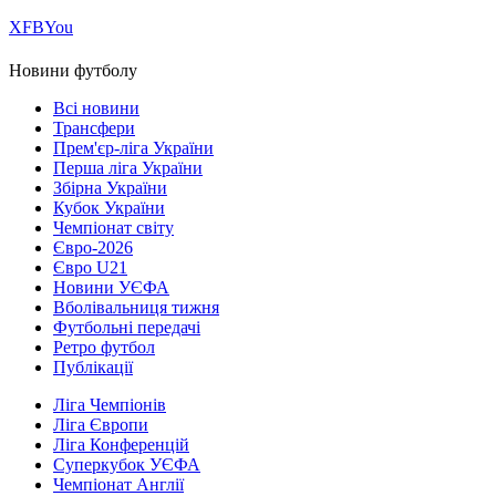
Х
FB
You
Новини футболу
Всі новини
Трансфери
Прем'єр-ліга України
Перша ліга України
Збірна України
Кубок України
Чемпіонат світу
Євро-2026
Євро U21
Новини УЄФА
Вболівальниця тижня
Футбольні передачі
Ретро футбол
Публікації
Ліга Чемпіонів
Ліга Європи
Ліга Конференцій
Суперкубок УЄФА
Чемпіонат Англії