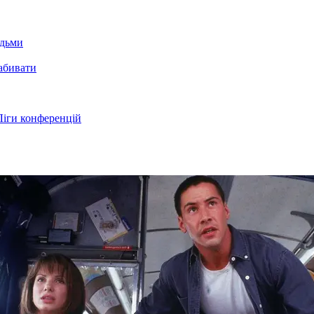
юдьми
забивати
Ліги конференцій