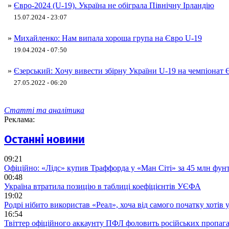
»
Євро-2024 (U-19). Україна не обіграла Північну Ірландію
15.07.2024 - 23:07
»
Михайленко: Нам випала хороша група на Євро U-19
19.04.2024 - 07:50
»
Єзерський: Хочу вивести збірну України U-19 на чемпіонат
27.05.2022 - 06:20
Статті та аналітика
Реклама:
Останні новини
09:21
Офіційно: «Лідс» купив Траффорда у «Ман Сіті» за 45 млн фунт
00:48
Україна втратила позицію в таблиці коефіцієнтів УЄФА
19:02
Родрі нібито використав «Реал», хоча від самого початку хотів 
16:54
Твіттер офіційного аккаунту ПФЛ фоловить російських пропага