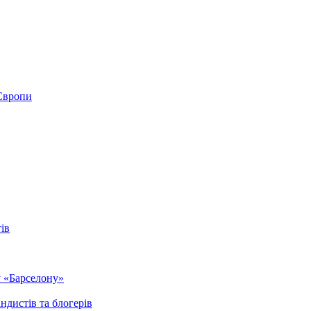
 Європи
ів
у «Барселону»
ндистів та блогерів