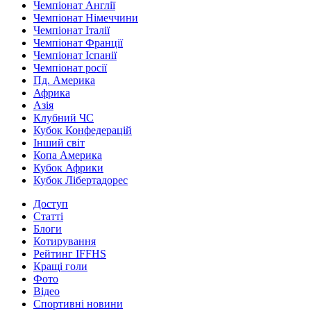
Чемпіонат Англії
Чемпіонат Німеччини
Чемпіонат Італії
Чемпіонат Франції
Чемпіонат Іспанії
Чемпіонат росії
Пд. Америка
Африка
Азія
Клубний ЧС
Кубок Конфедерацій
Інший світ
Копа Америка
Кубок Африки
Кубок Лібертадорес
Доступ
Статті
Блоги
Котирування
Рейтинг IFFHS
Кращі голи
Фото
Відео
Спортивні новини