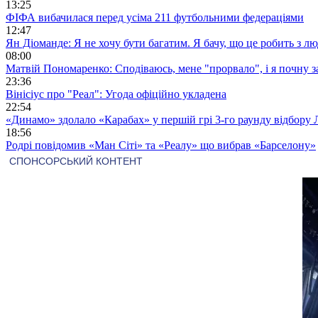
13:25
ФІФА вибачилася перед усіма 211 футбольними федераціями
12:47
Ян Діоманде: Я не хочу бути багатим. Я бачу, що це робить з л
08:00
Матвій Пономаренко: Сподіваюсь, мене "прорвало", і я почну 
23:36
Вінісіус про "Реал": Угода офіційно укладена
22:54
«Динамо» здолало «Карабах» у першій грі 3-го раунду відбору 
18:56
Родрі повідомив «Ман Сіті» та «Реалу» що вибрав «Барселону»