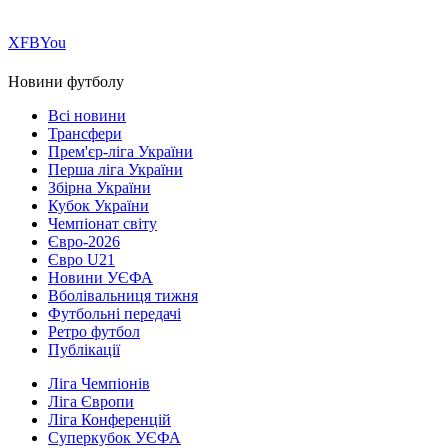
Х
FB
You
Новини футболу
Всі новини
Трансфери
Прем'єр-ліга України
Перша ліга України
Збірна України
Кубок України
Чемпіонат світу
Євро-2026
Євро U21
Новини УЄФА
Вболівальниця тижня
Футбольні передачі
Ретро футбол
Публікації
Ліга Чемпіонів
Ліга Європи
Ліга Конференцій
Суперкубок УЄФА