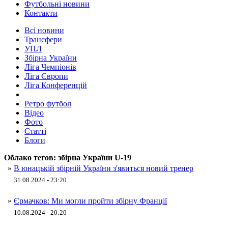
Футбольні новини
Контакти
Всі новини
Трансфери
УПЛ
Збірна України
Ліга Чемпіонів
Ліга Європи
Ліга Конференцій
Ретро футбол
Відео
Фото
Статті
Блоги
Облако тегов:
збірна України U-19
»
В юнацькій збірній України з'явиться новий тренер
31.08.2024 - 23:20
»
Єрмачков: Ми могли пройти збірну Франції
10.08.2024 - 20:20