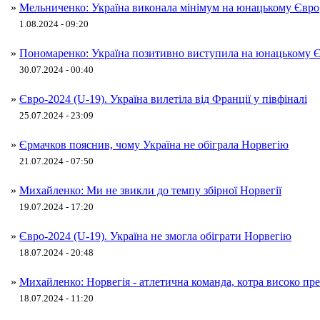
»
Мельниченко: Україна виконала мінімум на юнацькому Євро
1.08.2024 - 09:20
»
Пономаренко: Україна позитивно виступила на юнацькому 
30.07.2024 - 00:40
»
Євро-2024 (U-19). Україна вилетіла від Франції у півфіналі
25.07.2024 - 23:09
»
Єрмачков пояснив, чому Україна не обіграла Норвегію
21.07.2024 - 07:50
»
Михайленко: Ми не звикли до темпу збірної Норвегії
19.07.2024 - 17:20
»
Євро-2024 (U-19). Україна не змогла обіграти Норвегію
18.07.2024 - 20:48
»
Михайленко: Норвегія - атлетична команда, котра високо пр
18.07.2024 - 11:20