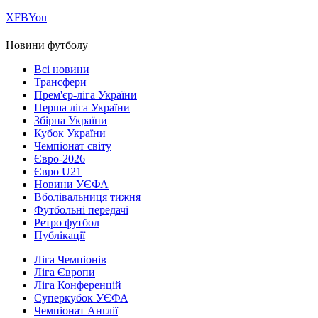
Х
FB
You
Новини футболу
Всі новини
Трансфери
Прем'єр-ліга України
Перша ліга України
Збірна України
Кубок України
Чемпіонат світу
Євро-2026
Євро U21
Новини УЄФА
Вболівальниця тижня
Футбольні передачі
Ретро футбол
Публікації
Ліга Чемпіонів
Ліга Європи
Ліга Конференцій
Суперкубок УЄФА
Чемпіонат Англії