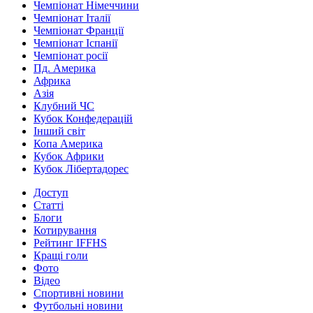
Чемпіонат Німеччини
Чемпіонат Італії
Чемпіонат Франції
Чемпіонат Іспанії
Чемпіонат росії
Пд. Америка
Африка
Азія
Клубний ЧС
Кубок Конфедерацій
Інший світ
Копа Америка
Кубок Африки
Кубок Лібертадорес
Доступ
Статті
Блоги
Котирування
Рейтинг IFFHS
Кращі голи
Фото
Відео
Спортивні новини
Футбольні новини