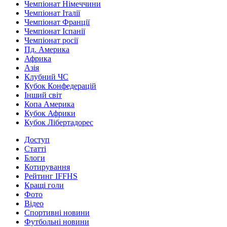
Чемпіонат Німеччини
Чемпіонат Італії
Чемпіонат Франції
Чемпіонат Іспанії
Чемпіонат росії
Пд. Америка
Африка
Азія
Клубний ЧС
Кубок Конфедерацій
Інший світ
Копа Америка
Кубок Африки
Кубок Лібертадорес
Доступ
Статті
Блоги
Котирування
Рейтинг IFFHS
Кращі голи
Фото
Відео
Спортивні новини
Футбольні новини