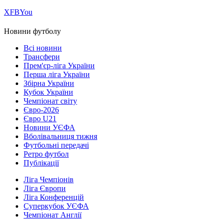
Х
FB
You
Новини футболу
Всі новини
Трансфери
Прем'єр-ліга України
Перша ліга України
Збірна України
Кубок України
Чемпіонат світу
Євро-2026
Євро U21
Новини УЄФА
Вболівальниця тижня
Футбольні передачі
Ретро футбол
Публікації
Ліга Чемпіонів
Ліга Європи
Ліга Конференцій
Суперкубок УЄФА
Чемпіонат Англії