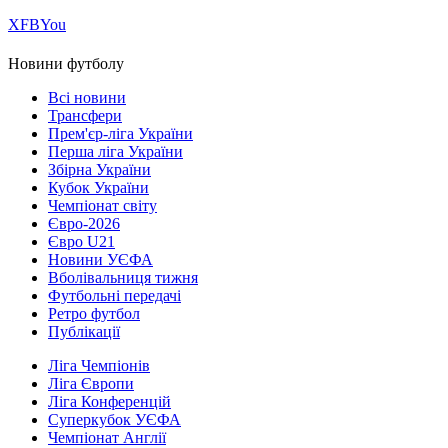
Х
FB
You
Новини футболу
Всі новини
Трансфери
Прем'єр-ліга України
Перша ліга України
Збірна України
Кубок України
Чемпіонат світу
Євро-2026
Євро U21
Новини УЄФА
Вболівальниця тижня
Футбольні передачі
Ретро футбол
Публікації
Ліга Чемпіонів
Ліга Європи
Ліга Конференцій
Суперкубок УЄФА
Чемпіонат Англії