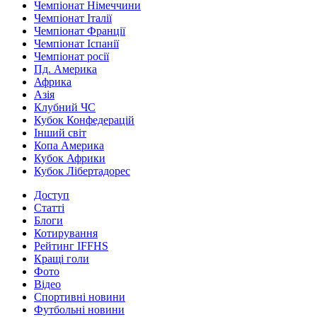
Чемпіонат Німеччини
Чемпіонат Італії
Чемпіонат Франції
Чемпіонат Іспанії
Чемпіонат росії
Пд. Америка
Африка
Азія
Клубний ЧС
Кубок Конфедерацій
Інший світ
Копа Америка
Кубок Африки
Кубок Лібертадорес
Доступ
Статті
Блоги
Котирування
Рейтинг IFFHS
Кращі голи
Фото
Відео
Спортивні новини
Футбольні новини