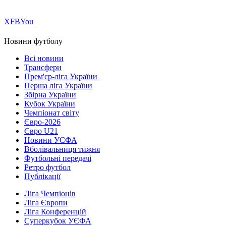
Х
FB
You
Новини футболу
Всі новини
Трансфери
Прем'єр-ліга України
Перша ліга України
Збірна України
Кубок України
Чемпіонат світу
Євро-2026
Євро U21
Новини УЄФА
Вболівальниця тижня
Футбольні передачі
Ретро футбол
Публікації
Ліга Чемпіонів
Ліга Європи
Ліга Конференцій
Суперкубок УЄФА