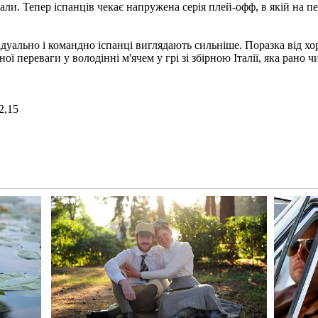
грали. Тепер іспанців чекає напружена серія плей-офф, в якій на
відуально і командно іспанці виглядають сильніше. Поразка від хо
ної переваги у володінні м'ячем у грі зі збірною Італії, яка рано
2,15