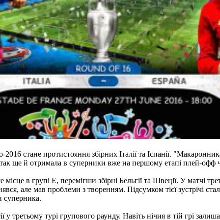
-2016 стане протистояння збірних Італії та Іспанії. "Макаронни
пи, так ще й отримала в суперники вже на першому етапі плей-офф
е місце в групі E, перемігши збірні Бельгії та Швеції. У матчі тр
вся, але мав проблеми з творенням. Підсумком тієї зустрічі стал
и суперника.
ї у третьому турі групового раунду. Навіть нічия в тій грі залиш