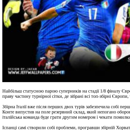
Найбільш статусною парою суперників на стадії 1/8 фіналу Євро
праву частину турнірної сітки, де зібрані всі топ-збірні Євро
Збірна Італії вже після перших двох турів забезпечила собі перш
Конте випустив на поле резервний склад, який непогано обороня
італійська команда буде грати другим номером і чекати помилк
Іспанці самі створили собі проблеми, програвши збірній Хорваті