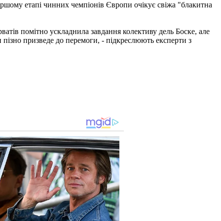
 першому етапі чинних чемпіонів Європи очікує свіжа "блакитна
рватів помітно ускладнила завдання колективу дель Боске, але
 чи пізно призведе до перемоги, - підкреслюють експерти з