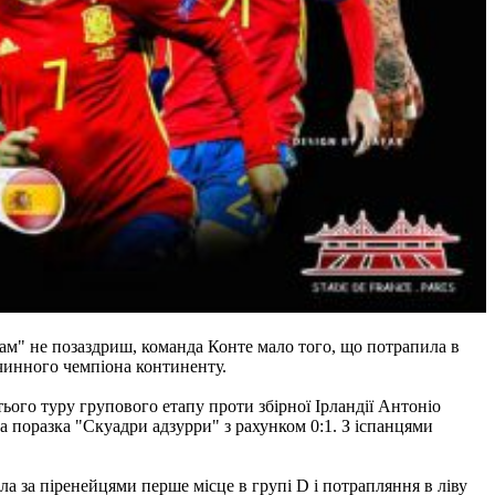
кам" не позаздриш, команда Конте мало того, що потрапила в
 чинного чемпіона континенту.
етього туру групового етапу проти збірної Ірландії Антоніо
а поразка "Скуадри адзурри" з рахунком 0:1. З іспанцями
ала за піренейцями перше місце в групі D і потрапляння в ліву