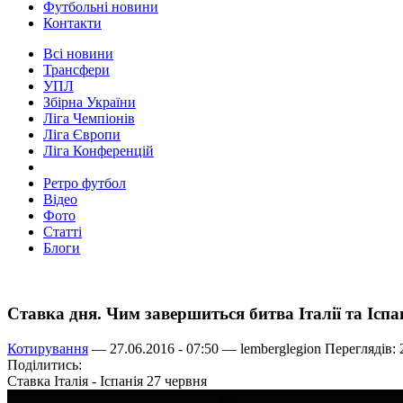
Футбольні новини
Контакти
Всі новини
Трансфери
УПЛ
Збірна України
Ліга Чемпіонів
Ліга Європи
Ліга Конференцій
Ретро футбол
Відео
Фото
Статті
Блоги
Ставка дня. Чим завершиться битва Італії та Іспа
Котирування
— 27.06.2016 - 07:50 —
lemberglegion
Переглядів: 
Поділитись:
Ставка Італія - Іспанія 27 червня