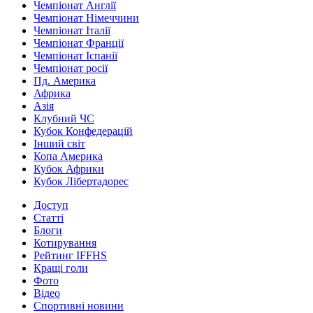
Чемпіонат Англії
Чемпіонат Німеччини
Чемпіонат Італії
Чемпіонат Франції
Чемпіонат Іспанії
Чемпіонат росії
Пд. Америка
Африка
Азія
Клубний ЧС
Кубок Конфедерацій
Інший світ
Копа Америка
Кубок Африки
Кубок Лібертадорес
Доступ
Статті
Блоги
Котирування
Рейтинг IFFHS
Кращі голи
Фото
Відео
Спортивні новини