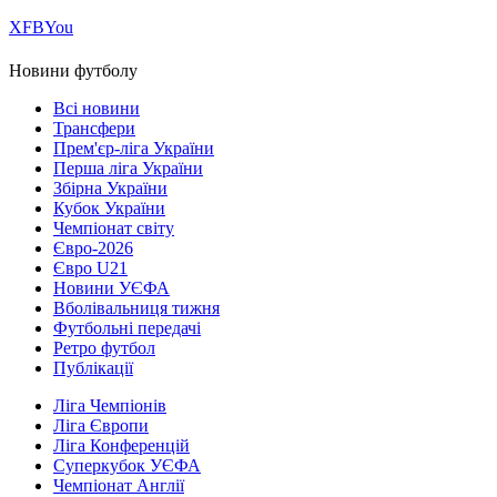
Х
FB
You
Новини футболу
Всі новини
Трансфери
Прем'єр-ліга України
Перша ліга України
Збірна України
Кубок України
Чемпіонат світу
Євро-2026
Євро U21
Новини УЄФА
Вболівальниця тижня
Футбольні передачі
Ретро футбол
Публікації
Ліга Чемпіонів
Ліга Європи
Ліга Конференцій
Суперкубок УЄФА
Чемпіонат Англії