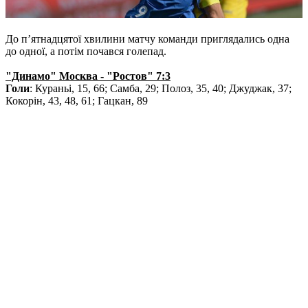
До п’ятнадцятої хвилини матчу команди приглядались одна
до одної, а потім почався голепад.
"Динамо" Москва - "Ростов" 7:3
Голи
: Кураньі, 15, 66; Самба, 29; Полоз, 35, 40; Джуджак, 37;
Кокорін, 43, 48, 61; Гацкан, 89