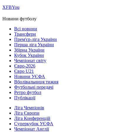
Х
FB
You
Новини футболу
Всі новини
Трансфери
Прем'єр-ліга України
Перша ліга України
Збірна України
Кубок України
Чемпіонат світу
Євро-2026
Євро U21
Новини УЄФА
Вболівальниця тижня
Футбольні передачі
Ретро футбол
Публікації
Ліга Чемпіонів
Ліга Європи
Ліга Конференцій
Суперкубок УЄФА
Чемпіонат Англії