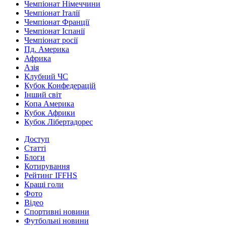
Чемпіонат Німеччини
Чемпіонат Італії
Чемпіонат Франції
Чемпіонат Іспанії
Чемпіонат росії
Пд. Америка
Африка
Азія
Клубний ЧС
Кубок Конфедерацій
Інший світ
Копа Америка
Кубок Африки
Кубок Лібертадорес
Доступ
Статті
Блоги
Котирування
Рейтинг IFFHS
Кращі голи
Фото
Відео
Спортивні новини
Футбольні новини