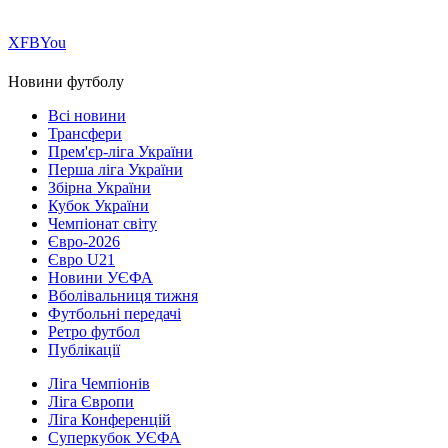
Х
FB
You
Новини футболу
Всі новини
Трансфери
Прем'єр-ліга України
Перша ліга України
Збірна України
Кубок України
Чемпіонат світу
Євро-2026
Євро U21
Новини УЄФА
Вболівальниця тижня
Футбольні передачі
Ретро футбол
Публікації
Ліга Чемпіонів
Ліга Європи
Ліга Конференцій
Суперкубок УЄФА