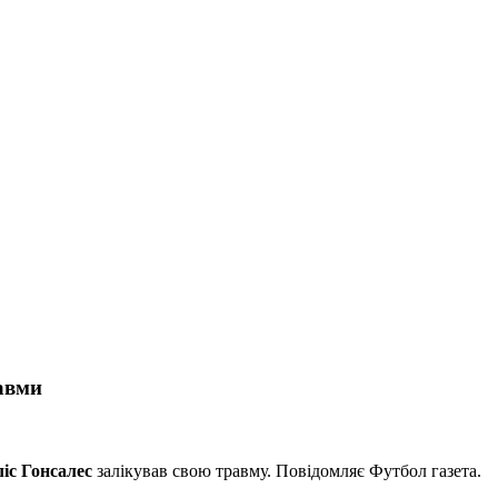
равми
іс Гонсалес
залікував свою травму. Повідомляє Футбол газета.