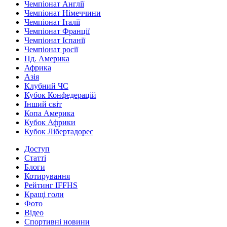
Чемпіонат Англії
Чемпіонат Німеччини
Чемпіонат Італії
Чемпіонат Франції
Чемпіонат Іспанії
Чемпіонат росії
Пд. Америка
Африка
Азія
Клубний ЧС
Кубок Конфедерацій
Інший світ
Копа Америка
Кубок Африки
Кубок Лібертадорес
Доступ
Статті
Блоги
Котирування
Рейтинг IFFHS
Кращі голи
Фото
Відео
Спортивні новини