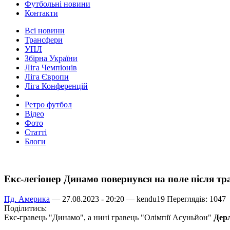
Футбольні новини
Контакти
Всі новини
Трансфери
УПЛ
Збірна України
Ліга Чемпіонів
Ліга Європи
Ліга Конференцій
Ретро футбол
Відео
Фото
Статті
Блоги
Екс-легіонер Динамо повернувся на поле після т
Пд. Америка
— 27.08.2023 - 20:20 —
kendu19
Переглядів: 1047
Поділитись:
Екс-гравець "Динамо", а нині гравець "Олімпії Асуньйон"
Дерл