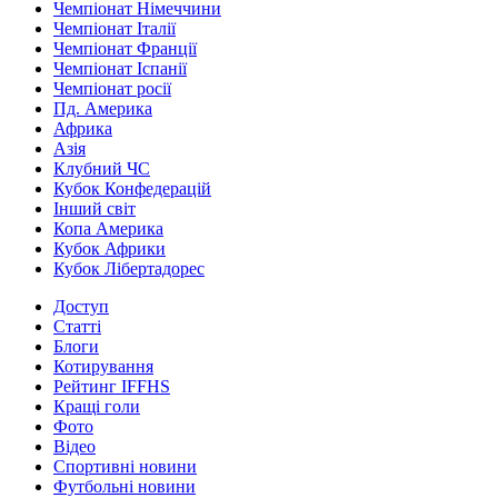
Чемпіонат Німеччини
Чемпіонат Італії
Чемпіонат Франції
Чемпіонат Іспанії
Чемпіонат росії
Пд. Америка
Африка
Азія
Клубний ЧС
Кубок Конфедерацій
Інший світ
Копа Америка
Кубок Африки
Кубок Лібертадорес
Доступ
Статті
Блоги
Котирування
Рейтинг IFFHS
Кращі голи
Фото
Відео
Спортивні новини
Футбольні новини