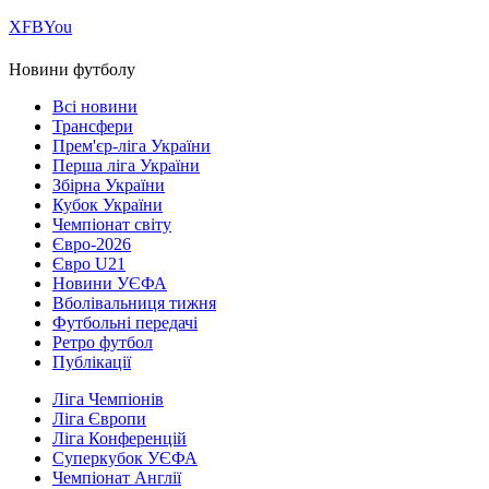
Х
FB
You
Новини футболу
Всі новини
Трансфери
Прем'єр-ліга України
Перша ліга України
Збірна України
Кубок України
Чемпіонат світу
Євро-2026
Євро U21
Новини УЄФА
Вболівальниця тижня
Футбольні передачі
Ретро футбол
Публікації
Ліга Чемпіонів
Ліга Європи
Ліга Конференцій
Суперкубок УЄФА
Чемпіонат Англії