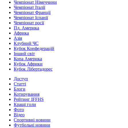
Чемпіонат Німеччини
Чемпіонат Італії
Чемпіонат Франції
Чемпіонат Іспанії
Чемпіонат росії
Пд. Америка
Африка
Азія
Клубний ЧС
Кубок Конфедерацій
Інший світ
Копа Америка
Кубок Африки
Кубок Лібертадорес
Доступ
Статті
Блоги
Котирування
Рейтинг IFFHS
Кращі голи
Фото
Відео
Спортивні новини
Футбольні новини