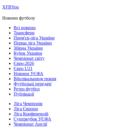
Х
FB
You
Новини футболу
Всі новини
Трансфери
Прем'єр-ліга України
Перша ліга України
Збірна України
Кубок України
Чемпіонат світу
Євро-2026
Євро U21
Новини УЄФА
Вболівальниця тижня
Футбольні передачі
Ретро футбол
Публікації
Ліга Чемпіонів
Ліга Європи
Ліга Конференцій
Суперкубок УЄФА
Чемпіонат Англії