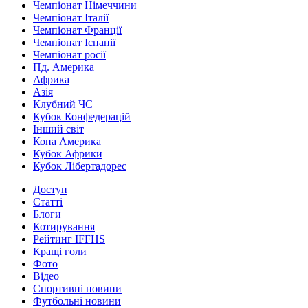
Чемпіонат Німеччини
Чемпіонат Італії
Чемпіонат Франції
Чемпіонат Іспанії
Чемпіонат росії
Пд. Америка
Африка
Азія
Клубний ЧС
Кубок Конфедерацій
Інший світ
Копа Америка
Кубок Африки
Кубок Лібертадорес
Доступ
Статті
Блоги
Котирування
Рейтинг IFFHS
Кращі голи
Фото
Відео
Спортивні новини
Футбольні новини