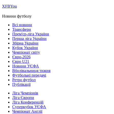
Х
FB
You
Новини футболу
Всі новини
Трансфери
Прем'єр-ліга України
Перша ліга України
Збірна України
Кубок України
Чемпіонат світу
Євро-2026
Євро U21
Новини УЄФА
Вболівальниця тижня
Футбольні передачі
Ретро футбол
Публікації
Ліга Чемпіонів
Ліга Європи
Ліга Конференцій
Суперкубок УЄФА
Чемпіонат Англії