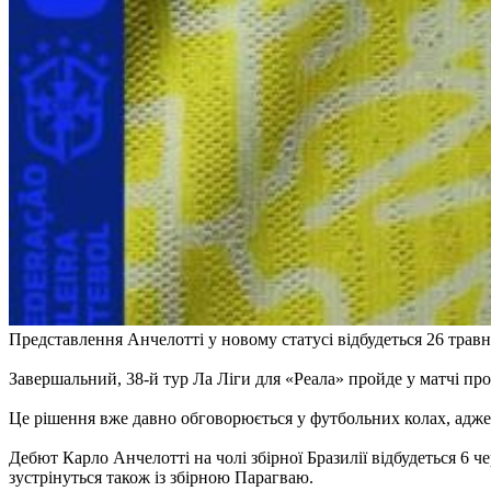
Представлення Анчелотті у новому статусі відбудеться 26 травня
Завершальний, 38-й тур Ла Ліги для «Реала» пройде у матчі про
Це рішення вже давно обговорюється у футбольних колах, адже 
Дебют Карло Анчелотті на чолі збірної Бразилії відбудеться 6 ч
зустрінуться також із збірною Парагваю.