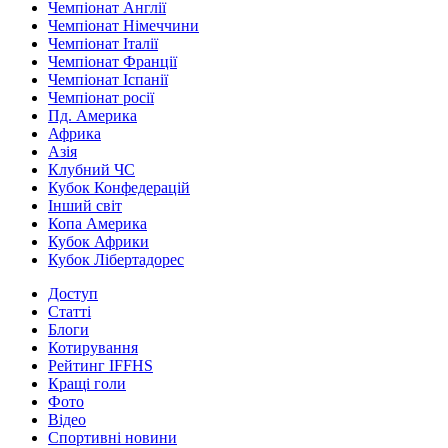
Чемпіонат Англії
Чемпіонат Німеччини
Чемпіонат Італії
Чемпіонат Франції
Чемпіонат Іспанії
Чемпіонат росії
Пд. Америка
Африка
Азія
Клубний ЧС
Кубок Конфедерацій
Інший світ
Копа Америка
Кубок Африки
Кубок Лібертадорес
Доступ
Статті
Блоги
Котирування
Рейтинг IFFHS
Кращі голи
Фото
Відео
Спортивні новини