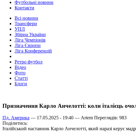
Футбольні новини
Контакти
Всі новини
Трансфери
УПЛ
Збірна України
Ліга Чемпіонів
Ліга Європи
Ліга Конференцій
Ретро футбол
Відео
Фото
Статті
Блоги
Призначення Карло Анчелотті: коли італієць очол
Пд. Америка
— 17.05.2025 - 19:40 —
Artem
Переглядів: 983
Поділитись:
Італійський наставник Карло Анчелотті, який наразі керує мад