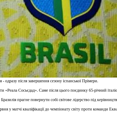
 - одразу після завершення сезону іспанської Прімери.
ти «Реала Сосьєдад». Саме після цього поєдинку 65-річний італі
Бразилія прагне повернути собі світове лідерство під керівницт
ервня у матчі кваліфікації до чемпіонату світу проти команди Ек