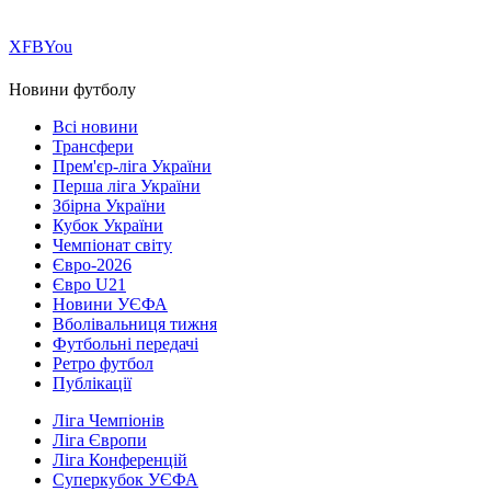
Х
FB
You
Новини футболу
Всі новини
Трансфери
Прем'єр-ліга України
Перша ліга України
Збірна України
Кубок України
Чемпіонат світу
Євро-2026
Євро U21
Новини УЄФА
Вболівальниця тижня
Футбольні передачі
Ретро футбол
Публікації
Ліга Чемпіонів
Ліга Європи
Ліга Конференцій
Суперкубок УЄФА