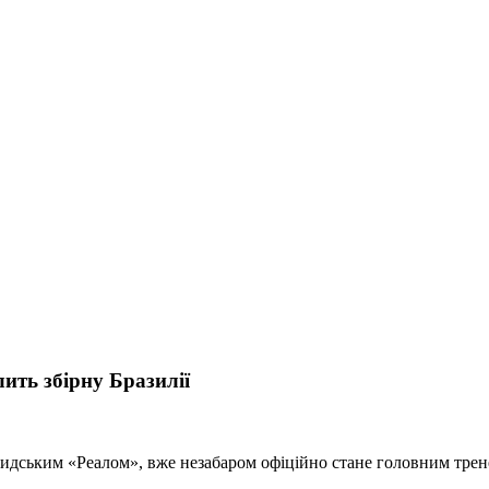
ить збірну Бразилії
ридським «Реалом», вже незабаром офіційно стане головним трен