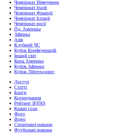
Чемпіонат Німеччини
Чемпіонат Італії
Чемпіонат Франції
Чемпіонат Іспанії
Чемпіонат росії
Пд. Америка
Африка
Азія
Клубний ЧС
Кубок Конфедерацій
Інший світ
Копа Америка
Кубок Африки
Кубок Лібертадорес
Доступ
Статті
Блоги
Котирування
Рейтинг IFFHS
Кращі голи
Фото
Відео
Спортивні новини
Футбольні новини