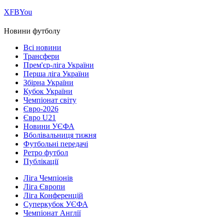
Х
FB
You
Новини футболу
Всі новини
Трансфери
Прем'єр-ліга України
Перша ліга України
Збірна України
Кубок України
Чемпіонат світу
Євро-2026
Євро U21
Новини УЄФА
Вболівальниця тижня
Футбольні передачі
Ретро футбол
Публікації
Ліга Чемпіонів
Ліга Європи
Ліга Конференцій
Суперкубок УЄФА
Чемпіонат Англії