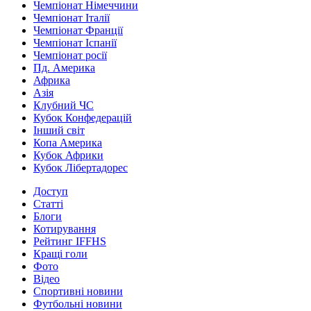
Чемпіонат Німеччини
Чемпіонат Італії
Чемпіонат Франції
Чемпіонат Іспанії
Чемпіонат росії
Пд. Америка
Африка
Азія
Клубний ЧС
Кубок Конфедерацій
Інший світ
Копа Америка
Кубок Африки
Кубок Лібертадорес
Доступ
Статті
Блоги
Котирування
Рейтинг IFFHS
Кращі голи
Фото
Відео
Спортивні новини
Футбольні новини