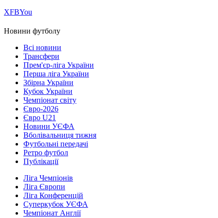
Х
FB
You
Новини футболу
Всі новини
Трансфери
Прем'єр-ліга України
Перша ліга України
Збірна України
Кубок України
Чемпіонат світу
Євро-2026
Євро U21
Новини УЄФА
Вболівальниця тижня
Футбольні передачі
Ретро футбол
Публікації
Ліга Чемпіонів
Ліга Європи
Ліга Конференцій
Суперкубок УЄФА
Чемпіонат Англії