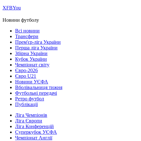
Х
FB
You
Новини футболу
Всі новини
Трансфери
Прем'єр-ліга України
Перша ліга України
Збірна України
Кубок України
Чемпіонат світу
Євро-2026
Євро U21
Новини УЄФА
Вболівальниця тижня
Футбольні передачі
Ретро футбол
Публікації
Ліга Чемпіонів
Ліга Європи
Ліга Конференцій
Суперкубок УЄФА
Чемпіонат Англії