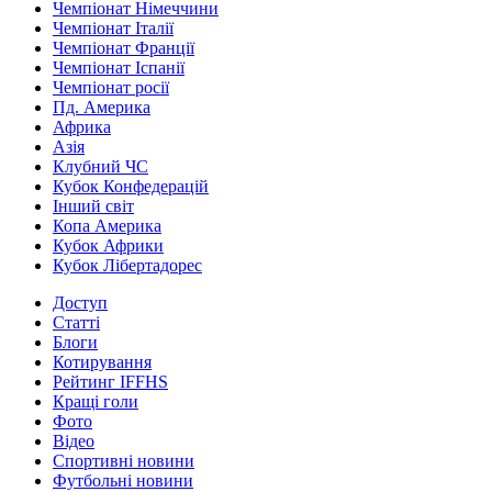
Чемпіонат Німеччини
Чемпіонат Італії
Чемпіонат Франції
Чемпіонат Іспанії
Чемпіонат росії
Пд. Америка
Африка
Азія
Клубний ЧС
Кубок Конфедерацій
Інший світ
Копа Америка
Кубок Африки
Кубок Лібертадорес
Доступ
Статті
Блоги
Котирування
Рейтинг IFFHS
Кращі голи
Фото
Відео
Спортивні новини
Футбольні новини