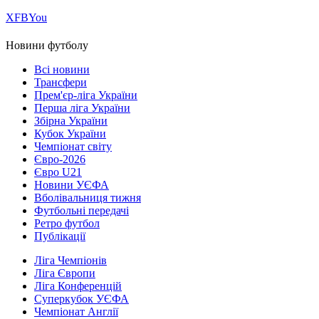
Х
FB
You
Новини футболу
Всі новини
Трансфери
Прем'єр-ліга України
Перша ліга України
Збірна України
Кубок України
Чемпіонат світу
Євро-2026
Євро U21
Новини УЄФА
Вболівальниця тижня
Футбольні передачі
Ретро футбол
Публікації
Ліга Чемпіонів
Ліга Європи
Ліга Конференцій
Суперкубок УЄФА
Чемпіонат Англії