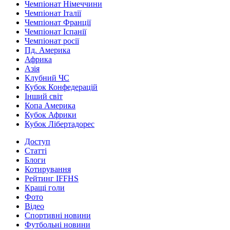
Чемпіонат Німеччини
Чемпіонат Італії
Чемпіонат Франції
Чемпіонат Іспанії
Чемпіонат росії
Пд. Америка
Африка
Азія
Клубний ЧС
Кубок Конфедерацій
Інший світ
Копа Америка
Кубок Африки
Кубок Лібертадорес
Доступ
Статті
Блоги
Котирування
Рейтинг IFFHS
Кращі голи
Фото
Відео
Спортивні новини
Футбольні новини