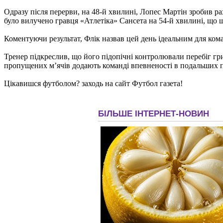
Одразу після перерви, на 48-й хвилині, Лопес Мартін зробив р
було вилучено гравця «Атлетіка» Санcета на 54-й хвилині, що 
Коментуючи результат, Флік назвав цей день ідеальним для кома
Тренер підкреслив, що його підопічні контролювали перебіг гри
пропущених м’ячів додають команді впевненості в подальших п
Цікавишся футболом? заходь на сайт Футбол газета!