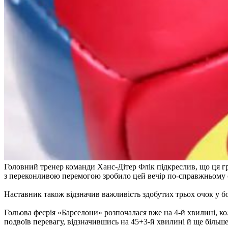
Головний тренер команди Ханс-Дітер Флік підкреслив, що ця гра
з переконливою перемогою зробило цей вечір по-справжньому 
Наставник також відзначив важливість здобутих трьох очок у боро
Гольова феєрія «Барселони» розпочалася вже на 4-й хвилині, к
подвоїв перевагу, відзначившись на 45+3-й хвилині й ще більш