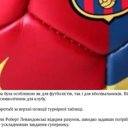
 була особливою як для футболістів, так і для вболівальників. 
символічним для клубу.
тьбі за верхні позиції турнірної таблиці.​
оли Роберт Левандовські відкрив рахунок, швидко задавши потрі
е ускладнивши завдання супернику.