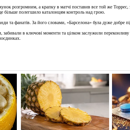
ахунок розгромним, а крапку в матчі поставив все той же Торрес,
ще більше полегшило каталонцям контроль над грою.​
нди та фанатів. За його словами, «Барселона» була дуже добре пі
, забивали в ключові моменти та цілком заслужили переконливу п
оєдинках.​