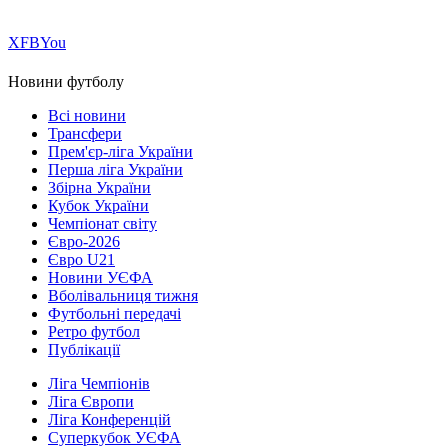
Х
FB
You
Новини футболу
Всі новини
Трансфери
Прем'єр-ліга України
Перша ліга України
Збірна України
Кубок України
Чемпіонат світу
Євро-2026
Євро U21
Новини УЄФА
Вболівальниця тижня
Футбольні передачі
Ретро футбол
Публікації
Ліга Чемпіонів
Ліга Європи
Ліга Конференцій
Суперкубок УЄФА