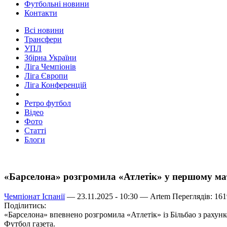
Футбольні новини
Контакти
Всі новини
Трансфери
УПЛ
Збірна України
Ліга Чемпіонів
Ліга Європи
Ліга Конференцій
Ретро футбол
Відео
Фото
Статті
Блоги
«Барселона» розгромила «Атлетік» у першому ма
Чемпіонат Іспанії
— 23.11.2025 - 10:30 —
Artem
Переглядів: 161
Поділитись:
«Барселона» впевнено розгромила «Атлетік» із Більбао з рахун
Футбол газета.