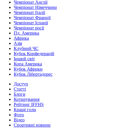
Чемпіонат Англії
Чемпіонат Німеччини
Чемпіонат Італії
Чемпіонат Франції
Чемпіонат Іспанії
Чемпіонат росії
Пд. Америка
Африка
Азія
Клубний ЧС
Кубок Конфедерацій
Інший світ
Копа Америка
Кубок Африки
Кубок Лібертадорес
Доступ
Статті
Блоги
Котирування
Рейтинг IFFHS
Кращі голи
Фото
Відео
Спортивні новини