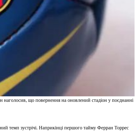
Він наголосив, що повернення на оновлений стадіон у поєднанні
бний темп зустрічі. Наприкінці першого тайму Ферран Торрес