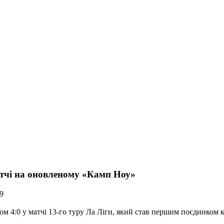
тчі на оновленому «Камп Ноу»
9
ком 4:0 у матчі 13-го туру Ла Ліги, який став першим поєдинко