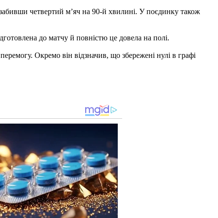
 забивши четвертий м’яч на 90-й хвилині. У поєдинку також
дготовлена до матчу й повністю це довела на полі.
еремогу. Окремо він відзначив, що збережені нулі в графі