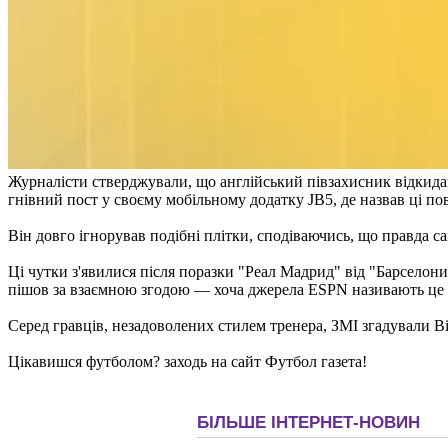
Журналісти стверджували, що англійський півзахисник відкидав
гнівний пост у своєму мобільному додатку JB5, де назвав ці п
Він довго ігнорував подібні плітки, сподіваючись, що правда с
Ці чутки з'явилися після поразки "Реал Мадрид" від "Барселони
пішов за взаємною згодою — хоча джерела ESPN називають це 
Серед гравців, незадоволених стилем тренера, ЗМІ згадували Він
Цікавишся футболом? заходь на сайт Футбол газета!