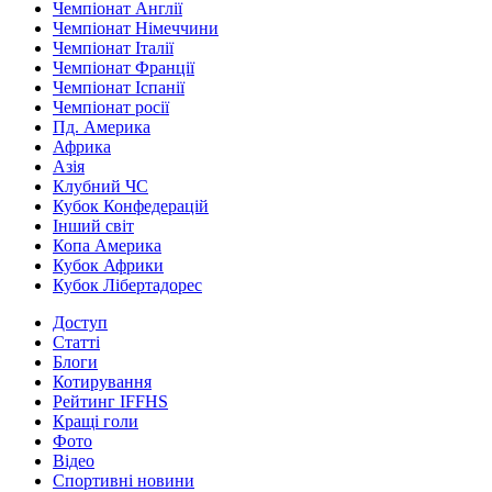
Чемпіонат Англії
Чемпіонат Німеччини
Чемпіонат Італії
Чемпіонат Франції
Чемпіонат Іспанії
Чемпіонат росії
Пд. Америка
Африка
Азія
Клубний ЧС
Кубок Конфедерацій
Інший світ
Копа Америка
Кубок Африки
Кубок Лібертадорес
Доступ
Статті
Блоги
Котирування
Рейтинг IFFHS
Кращі голи
Фото
Відео
Спортивні новини