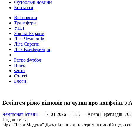
Футбольні новини
Контакти
Всі новини
Трансфери
УПЛ
Збірна України
Ліга Чемпіонів
Ліга Європи
Ліга Конференцій
Ретро футбол
Відео
Фото
Статті
Блоги
Белінгем різко відповів на чутки про конфлікт з 
Чемпіонат Іспанії
— 14.01.2026 - 11:25 —
Artem
Переглядів: 762
Поділитись:
Зірка "Реал Мадрид" Джуд Белінгем не стримав емоцій щодо сві