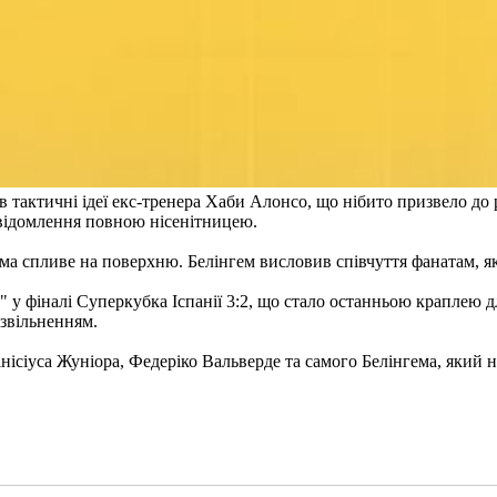
 тактичні ідеї екс-тренера Хаби Алонсо, що нібито призвело до 
овідомлення повною нісенітницею.
ама спливе на поверхню. Белінгем висловив співчуття фанатам, як
" у фіналі Суперкубка Іспанії 3:2, що стало останньою краплею 
звільненням.
ісіуса Жуніора, Федеріко Вальверде та самого Белінгема, який ні