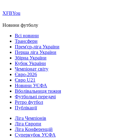
Х
FB
You
Новини футболу
Всі новини
Трансфери
Прем'єр-ліга України
Перша ліга України
Збірна України
Кубок України
Чемпіонат світу
Євро-2026
Євро U21
Новини УЄФА
Вболівальниця тижня
Футбольні передачі
Ретро футбол
Публікації
Ліга Чемпіонів
Ліга Європи
Ліга Конференцій
Суперкубок УЄФА