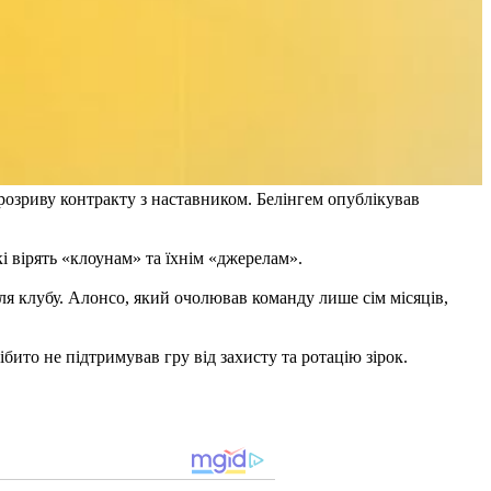
розриву контракту з наставником. Белінгем опублікував
і вірять «клоунам» та їхнім «джерелам».
для клубу. Алонсо, який очолював команду лише сім місяців,
бито не підтримував гру від захисту та ротацію зірок.