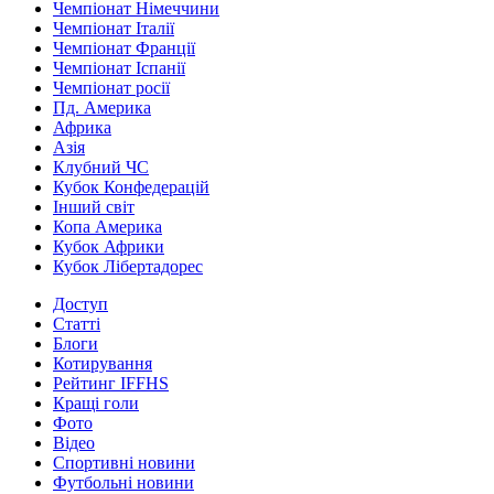
Чемпіонат Німеччини
Чемпіонат Італії
Чемпіонат Франції
Чемпіонат Іспанії
Чемпіонат росії
Пд. Америка
Африка
Азія
Клубний ЧС
Кубок Конфедерацій
Інший світ
Копа Америка
Кубок Африки
Кубок Лібертадорес
Доступ
Статті
Блоги
Котирування
Рейтинг IFFHS
Кращі голи
Фото
Відео
Спортивні новини
Футбольні новини