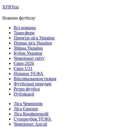
Х
FB
You
Новини футболу
Всі новини
Трансфери
Прем'єр-ліга України
Перша ліга України
Збірна України
Кубок України
Чемпіонат світу
Євро-2026
Євро U21
Новини УЄФА
Вболівальниця тижня
Футбольні передачі
Ретро футбол
Публікації
Ліга Чемпіонів
Ліга Європи
Ліга Конференцій
Суперкубок УЄФА
Чемпіонат Англії