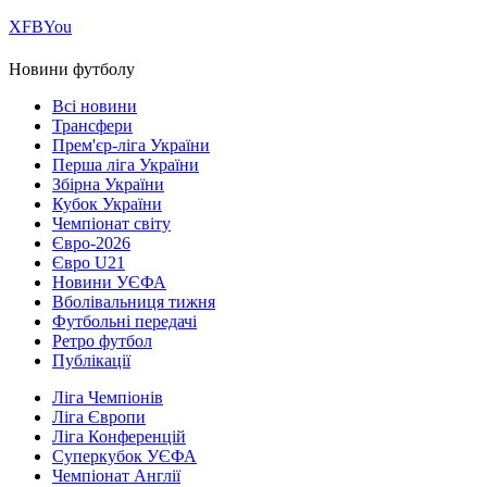
Х
FB
You
Новини футболу
Всі новини
Трансфери
Прем'єр-ліга України
Перша ліга України
Збірна України
Кубок України
Чемпіонат світу
Євро-2026
Євро U21
Новини УЄФА
Вболівальниця тижня
Футбольні передачі
Ретро футбол
Публікації
Ліга Чемпіонів
Ліга Європи
Ліга Конференцій
Суперкубок УЄФА
Чемпіонат Англії