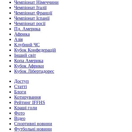
Чемпіонат Німеччини
Чемпіонат Італії
Чемпіонат Франції
Чемпіонат Іспанії
Чемпіонат росії
Пд. Америка
Африка
Азія
Клубний ЧС
Кубок Конфедерацій
Інший світ
Копа Америка
Кубок Африки
Кубок Лібертадорес
Доступ
Статті
Блоги
Котирування
Рейтинг IFFHS
Кращі голи
Фото
Відео
Спортивні новини
Футбольні новини