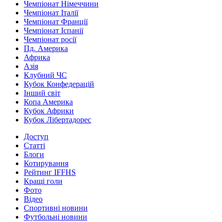
Чемпіонат Німеччини
Чемпіонат Італії
Чемпіонат Франції
Чемпіонат Іспанії
Чемпіонат росії
Пд. Америка
Африка
Азія
Клубний ЧС
Кубок Конфедерацій
Інший світ
Копа Америка
Кубок Африки
Кубок Лібертадорес
Доступ
Статті
Блоги
Котирування
Рейтинг IFFHS
Кращі голи
Фото
Відео
Спортивні новини
Футбольні новини