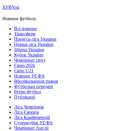
Х
FB
You
Новини футболу
Всі новини
Трансфери
Прем'єр-ліга України
Перша ліга України
Збірна України
Кубок України
Чемпіонат світу
Євро-2026
Євро U21
Новини УЄФА
Вболівальниця тижня
Футбольні передачі
Ретро футбол
Публікації
Ліга Чемпіонів
Ліга Європи
Ліга Конференцій
Суперкубок УЄФА
Чемпіонат Англії