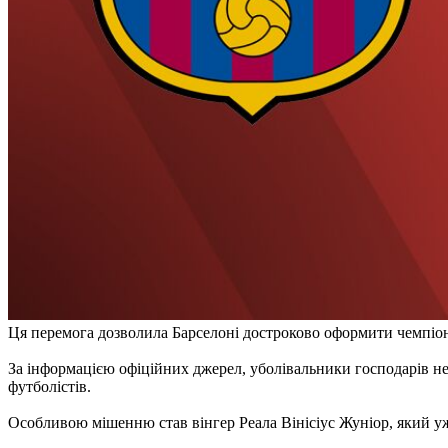
Ця перемога дозволила Барселоні достроково оформити чемпіо
За інформацією офіційних джерел, уболівальники господарів не
футболістів.
Особливою мішенню став вінгер Реала Вінісіус Жуніор, який уж