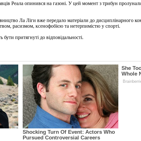
гравців Реала опинився на газоні. У цей момент з трибун пролуна
івництво Ла Ліги вже передало матеріали до дисциплінарного комі
твом, расизмом, ксенофобією та нетерпимістю у спорті.
ь бути притягнуті до відповідальності.