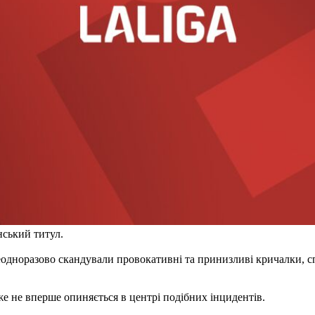
нський титул.
одноразово скандували провокативні та принизливі кричалки, сп
е не вперше опиняється в центрі подібних інцидентів.