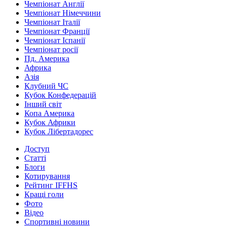
Чемпіонат Англії
Чемпіонат Німеччини
Чемпіонат Італії
Чемпіонат Франції
Чемпіонат Іспанії
Чемпіонат росії
Пд. Америка
Африка
Азія
Клубний ЧС
Кубок Конфедерацій
Інший світ
Копа Америка
Кубок Африки
Кубок Лібертадорес
Доступ
Статті
Блоги
Котирування
Рейтинг IFFHS
Кращі голи
Фото
Відео
Спортивні новини