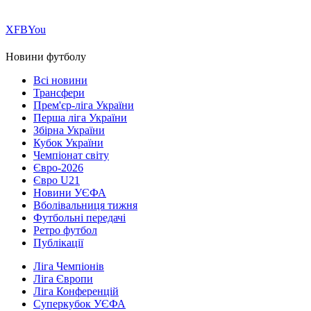
Х
FB
You
Новини футболу
Всі новини
Трансфери
Прем'єр-ліга України
Перша ліга України
Збірна України
Кубок України
Чемпіонат світу
Євро-2026
Євро U21
Новини УЄФА
Вболівальниця тижня
Футбольні передачі
Ретро футбол
Публікації
Ліга Чемпіонів
Ліга Європи
Ліга Конференцій
Суперкубок УЄФА