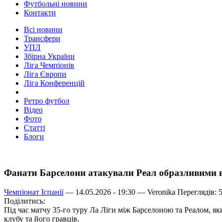
Футбольні новини
Контакти
Всі новини
Трансфери
УПЛ
Збірна України
Ліга Чемпіонів
Ліга Європи
Ліга Конференцій
Ретро футбол
Відео
Фото
Статті
Блоги
Фанати Барселони атакували Реал образливими 
Чемпіонат Іспанії
— 14.05.2026 - 19:30 —
Veronika
Переглядів: 
Поділитись:
Під час матчу 35-го туру Ла Ліги між Барселоною та Реалом, я
клубу та його гравців.