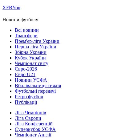
Х
FB
You
Новини футболу
Всі новини
Трансфери
Прем'єр-ліга України
Перша ліга України
Збірна України
Кубок України
Чемпіонат світу
Євро-2026
Євро U21
Новини УЄФА
Вболівальниця тижня
Футбольні передачі
Ретро футбол
Публікації
Ліга Чемпіонів
Ліга Європи
Ліга Конференцій
Суперкубок УЄФА
Чемпіонат Англії