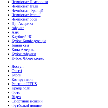
Чемпіонат Німеччини
Чемпіонат Італії
Чемпіонат Франції
Чемпіонат Іспанії
Чемпіонат росії
Пд. Америка
Африка
Азія
Клубний ЧС
Кубок Конфедерацій
Інший світ
Копа Америка
Кубок Африки
Кубок Лібертадорес
Доступ
Статті
Блоги
Котирування
Рейтинг IFFHS
Кращі голи
Фото
Відео
Спортивні новини
Футбольні новини