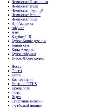
Чемпіонат Німеччини
Чемпіонат Італії
Чемпіонат Франції
Чемпіонат Іспанії
Чемпіонат росії
Пд. Америка
Африка
Азія
Клубний ЧС
Кубок Конфедерацій
Інший світ
Копа Америка
Кубок Африки
Кубок Лібертадорес
Доступ
Статті
Блоги
Котирування
Рейтинг IFFHS
Кращі голи
Фото
Відео
Спортивні новини
Футбольні новини