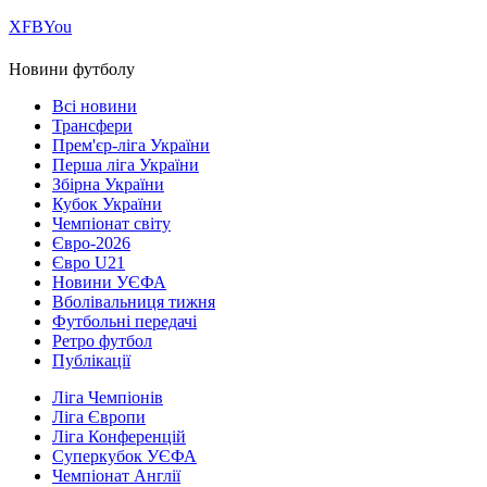
Х
FB
You
Новини футболу
Всі новини
Трансфери
Прем'єр-ліга України
Перша ліга України
Збірна України
Кубок України
Чемпіонат світу
Євро-2026
Євро U21
Новини УЄФА
Вболівальниця тижня
Футбольні передачі
Ретро футбол
Публікації
Ліга Чемпіонів
Ліга Європи
Ліга Конференцій
Суперкубок УЄФА
Чемпіонат Англії