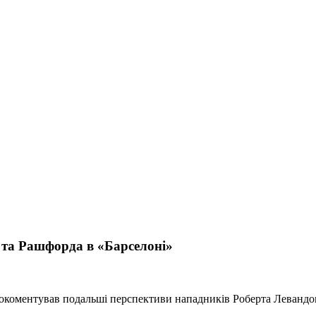
 та Рашфорда в «Барселоні»
окоментував подальші перспективи нападників Роберта Левандов