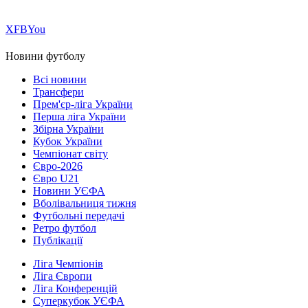
Х
FB
You
Новини футболу
Всі новини
Трансфери
Прем'єр-ліга України
Перша ліга України
Збірна України
Кубок України
Чемпіонат світу
Євро-2026
Євро U21
Новини УЄФА
Вболівальниця тижня
Футбольні передачі
Ретро футбол
Публікації
Ліга Чемпіонів
Ліга Європи
Ліга Конференцій
Суперкубок УЄФА