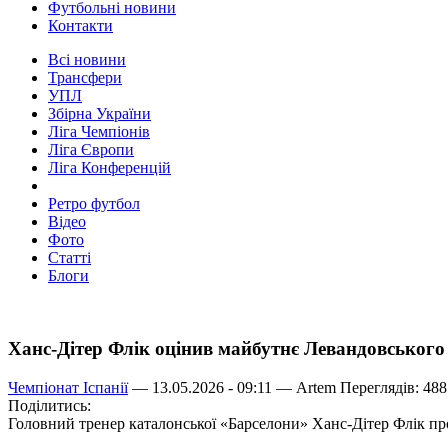
Футбольні новини
Контакти
Всі новини
Трансфери
УПЛ
Збірна України
Ліга Чемпіонів
Ліга Європи
Ліга Конференцій
Ретро футбол
Відео
Фото
Статті
Блоги
Ханс-Дітер Флік оцінив майбутнє Левандовського
Чемпіонат Іспанії
— 13.05.2026 - 09:11 —
Artem
Переглядів: 488
Поділитись:
Головний тренер каталонської «Барселони» Ханс-Дітер Флік пр