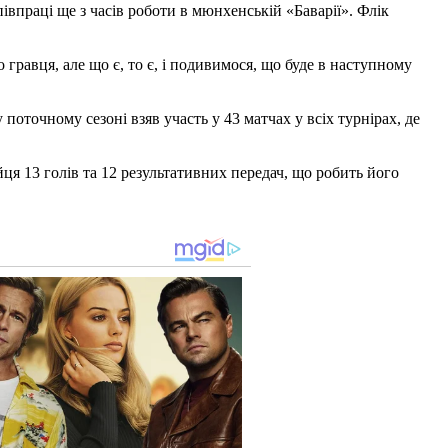
впраці ще з часів роботи в мюнхенській «Баварії». Флік
гравця, але що є, то є, і подивимося, що буде в наступному
оточному сезоні взяв участь у 43 матчах у всіх турнірах, де
я 13 голів та 12 результативних передач, що робить його