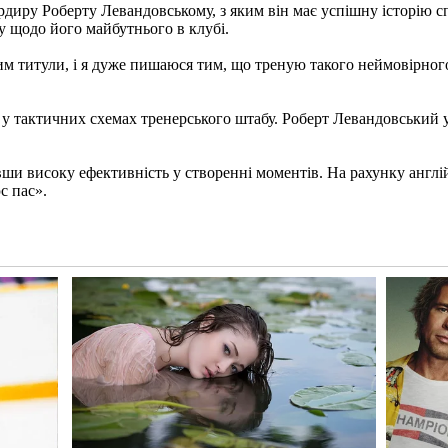
иру Роберту Левандовському, з яким він має успішну історію спі
гу щодо його майбутнього в клубі.
м титули, і я дуже пишаюся тим, що треную такого неймовірного 
 тактичних схемах тренерського штабу. Роберт Левандовський у п
и високу ефективність у створенні моментів. На рахунку англійц
с пас».