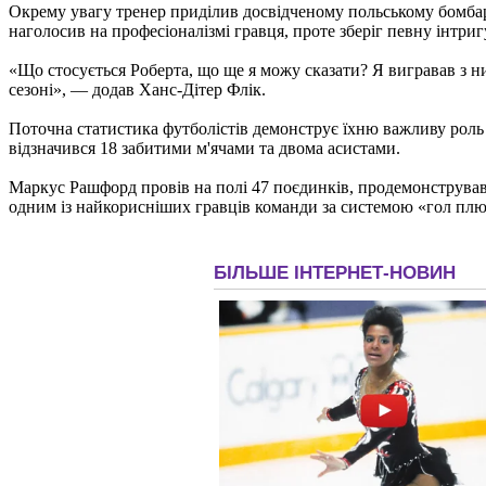
Окрему увагу тренер приділив досвідченому польському бомбард
наголосив на професіоналізмі гравця, проте зберіг певну інтри
«Що стосується Роберта, що ще я можу сказати? Я вигравав з ни
сезоні», — додав Ханс-Дітер Флік.
Поточна статистика футболістів демонструє їхню важливу роль у
відзначився 18 забитими м'ячами та двома асистами.
Маркус Рашфорд провів на полі 47 поєдинків, продемонструвавш
одним із найкорисніших гравців команди за системою «гол плю