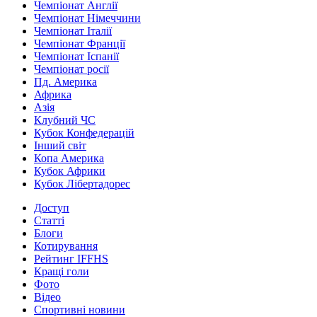
Чемпіонат Англії
Чемпіонат Німеччини
Чемпіонат Італії
Чемпіонат Франції
Чемпіонат Іспанії
Чемпіонат росії
Пд. Америка
Африка
Азія
Клубний ЧС
Кубок Конфедерацій
Інший світ
Копа Америка
Кубок Африки
Кубок Лібертадорес
Доступ
Статті
Блоги
Котирування
Рейтинг IFFHS
Кращі голи
Фото
Відео
Спортивні новини