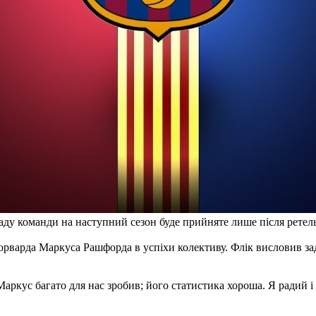
ду команди на наступний сезон буде прийняте лише після ретельн
орварда Маркуса Рашфорда в успіхи колективу. Флік висловив за
Маркус багато для нас зробив; його статистика хороша. Я радий 