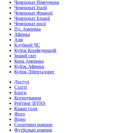
Чемпіонат Німеччини
Чемпіонат Італії
Чемпіонат Франції
Чемпіонат Іспанії
Чемпіонат росії
Пд. Америка
Африка
Азія
Клубний ЧС
Кубок Конфедерацій
Інший світ
Копа Америка
Кубок Африки
Кубок Лібертадорес
Доступ
Статті
Блоги
Котирування
Рейтинг IFFHS
Кращі голи
Фото
Відео
Спортивні новини
Футбольні новини