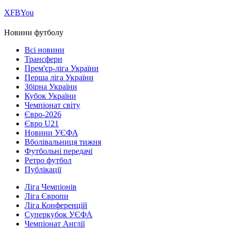
Х
FB
You
Новини футболу
Всі новини
Трансфери
Прем'єр-ліга України
Перша ліга України
Збірна України
Кубок України
Чемпіонат світу
Євро-2026
Євро U21
Новини УЄФА
Вболівальниця тижня
Футбольні передачі
Ретро футбол
Публікації
Ліга Чемпіонів
Ліга Європи
Ліга Конференцій
Суперкубок УЄФА
Чемпіонат Англії